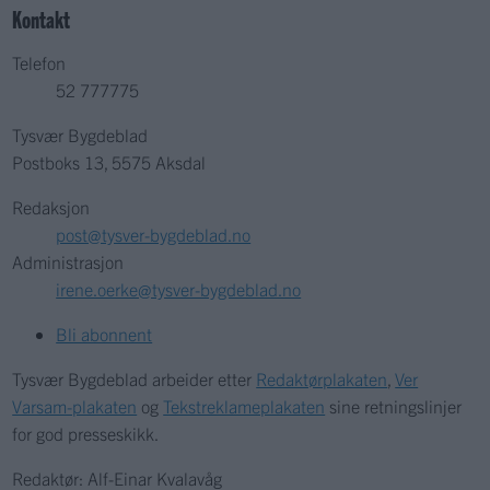
Kontakt
Telefon
52 777775
Tysvær Bygdeblad
Postboks 13, 5575 Aksdal
Redaksjon
post@tysver-bygdeblad.no
Administrasjon
irene.oerke@tysver-bygdeblad.no
Bli abonnent
Tysvær Bygdeblad arbeider etter
Redaktørplakaten
,
Ver
Varsam-plakaten
og
Tekstreklameplakaten
sine retningslinjer
for god presseskikk.
Redaktør: Alf-Einar Kvalavåg