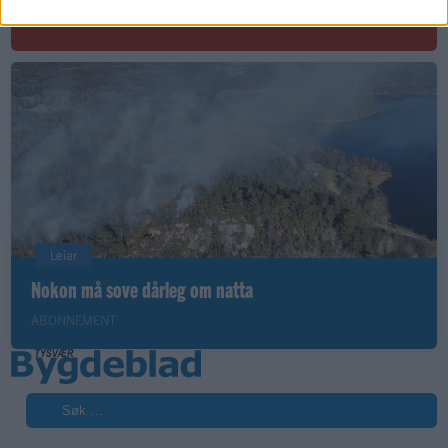
ABONNEMENT
Leiar
Nokon må sove dårleg om natta
ABONNEMENT
Søk