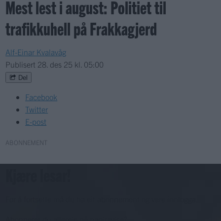
Mest lest i august: Politiet til
trafikkuhell på Frakkagjerd
Alf-Einar Kvalavåg
Publisert
28. des 25 kl. 05:00
Del
Facebook
Twitter
E-post
ABONNEMENT
Kjære lesar!
For å fortsette må du ha eit abonnement og vere innlogga.
Abonnerer du allereie på papiravisa?