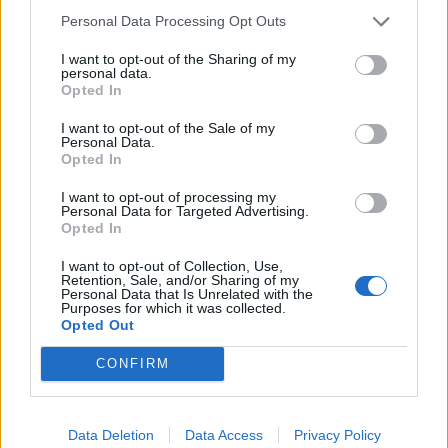
Personal Data Processing Opt Outs
I want to opt-out of the Sharing of my
personal data.
Opted In
Sommerpraten
I want to opt-out of the Sale of my
– Finner roen på hytta
Personal Data.
Opted In
ABONNEMENT
I want to opt-out of processing my
Personal Data for Targeted Advertising.
Opted In
I want to opt-out of Collection, Use,
Retention, Sale, and/or Sharing of my
Personal Data that Is Unrelated with the
Purposes for which it was collected.
Opted Out
CONFIRM
Nyhende
Små føter i store fotefar
Data Deletion
Data Access
Privacy Policy