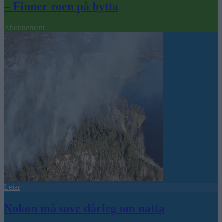
– Finner roen på hytta
Abonnement
Leiar
Nokon må sove dårleg om natta