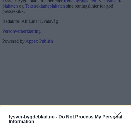
Tysvær Bygdeblad arbeider etter
Redaktørplakaten
,
Ver Varsam-
plakaten
og
Tekstreklameplakaten
sine retningslinjer for god
presseskikk.
Redaktør: Alf-Einar Kvalavåg
Personvernerklæring
Powered by
Appex Publish
tysver-bygdeblad.no -
Do Not Process My Personal
Information