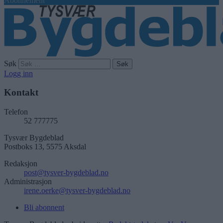
Abonnement
Søk
Logg inn
Kontakt
Telefon
52 777775
Tysvær Bygdeblad
Postboks 13, 5575 Aksdal
Redaksjon
post@tysver-bygdeblad.no
Administrasjon
irene.oerke@tysver-bygdeblad.no
Bli abonnent