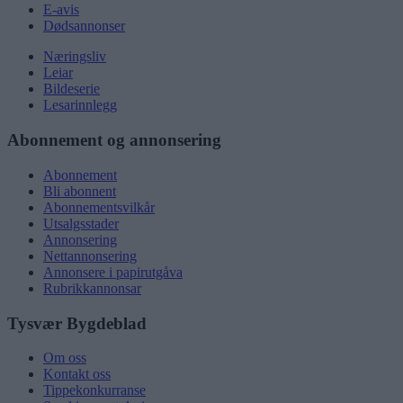
E-avis
Dødsannonser
Næringsliv
Leiar
Bildeserie
Lesarinnlegg
Abonnement og annonsering
Abonnement
Bli abonnent
Abonnementsvilkår
Utsalgsstader
Annonsering
Nettannonsering
Annonsere i papirutgåva
Rubrikkannonsar
Tysvær Bygdeblad
Om oss
Kontakt oss
Tippekonkurranse