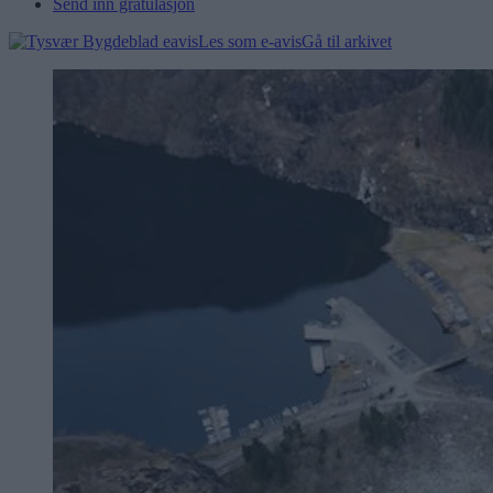
Send inn gratulasjon
Les som e-avis
Gå til arkivet