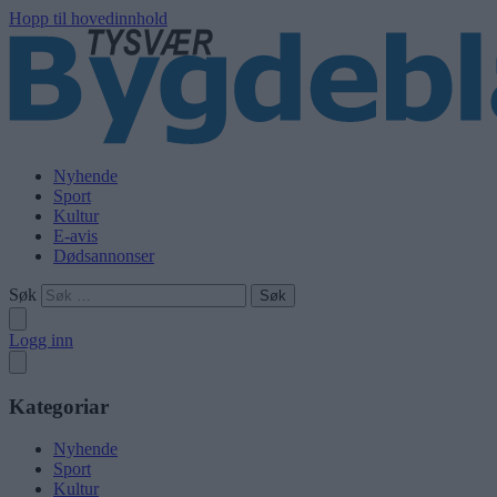
Hopp til hovedinnhold
Nyhende
Sport
Kultur
E-avis
Dødsannonser
Søk
Logg inn
Kategoriar
Nyhende
Sport
Kultur