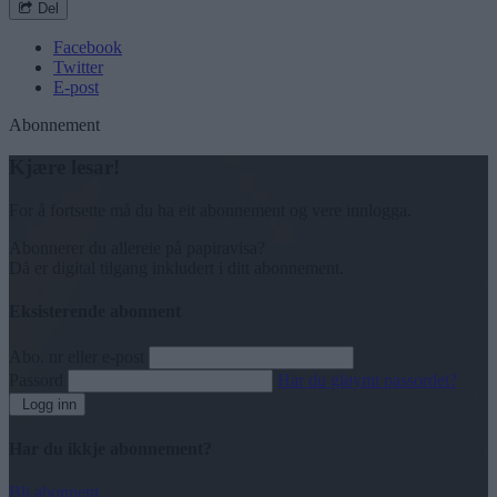
Del
Facebook
Twitter
E-post
Abonnement
Kjære lesar!
For å fortsette må du ha eit abonnement og vere innlogga.
Abonnerer du allereie på papiravisa?
Då er digital tilgang inkludert i ditt abonnement.
Eksisterende abonnent
Abo. nr eller e-post
Passord
Har du gløymt passordet?
Logg inn
Har du ikkje abonnement?
Bli abonnent