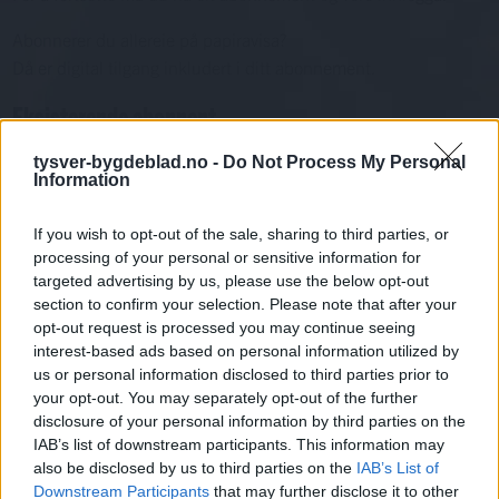
Abonnerer du allereie på papiravisa?
Då er digital tilgang inkludert i ditt abonnement.
Eksisterende abonnent
Abo. nr eller e-post
tysver-bygdeblad.no -
Do Not Process My Personal
Information
Passord
Har du gløymt passordet?
Logg inn
If you wish to opt-out of the sale, sharing to third parties, or
Har du ikkje abonnement?
processing of your personal or sensitive information for
targeted advertising by us, please use the below opt-out
Bli abonnent
section to confirm your selection. Please note that after your
opt-out request is processed you may continue seeing
Sport
interest-based ads based on personal information utilized by
us or personal information disclosed to third parties prior to
your opt-out. You may separately opt-out of the further
Mest lest siste syv dager
disclosure of your personal information by third parties on the
IAB’s list of downstream participants. This information may
also be disclosed by us to third parties on the
IAB’s List of
Downstream Participants
that may further disclose it to other