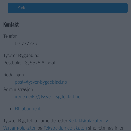
Søk
Kontakt
Telefon
52 777775
Tysvær Bygdeblad
Postboks 13, 5575 Aksdal
Redaksjon
post@tysver-bygdeblad.no
Administrasjon
irene.oerke@tysver-bygdeblad.no
Bli abonnent
Tysvær Bygdeblad arbeider etter
Redaktørplakaten
,
Ver
Varsam-plakaten
og
Tekstreklameplakaten
sine retningslinjer