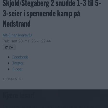
Skjold/Stegaberg 2 snudde 1-3 til 5-
3-seier i spennende kamp på
Nedstrand
Alf-Einar Kvalavåg
Publisert
28. mai 26 kl. 22:44
Del
Facebook
Twitter
E-post
ABONNEMENT
Kjære lesar!
For å fortsette må du ha eit abonnement og vere innlogga.