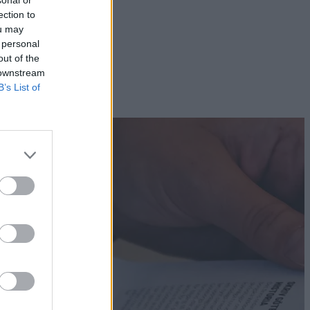
sonal or
ection to
ou may
 personal
out of the
 downstream
B’s List of