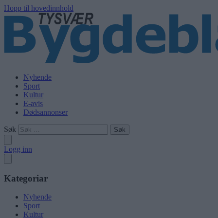
Hopp til hovedinnhold
Nyhende
Sport
Kultur
E-avis
Dødsannonser
Søk
Logg inn
Kategoriar
Nyhende
Sport
Kultur