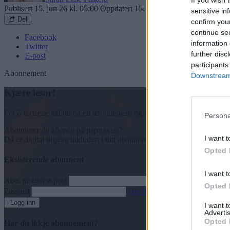
If you wish 
Publisert
15. jun 26 kl. 05:00
Oppdatert
15. jun 26 kl. 20:10
sensitive in
Del
confirm you
continue se
Facebook
information 
Twitter
further disc
E-post
participants
Abonnement
Downstream 
Kjære lesar!
For å fortsette må du ha eit abonnement og vere innlogga.
Persona
Abonnerer du allereie på papiravisa?
I want t
Då er digital tilgang inkludert i ditt abonnement.
Opted 
Eksisterende abonnent
I want t
Abo. nr eller e-post
Opted 
Passord
Har du gløymt passordet?
Logg inn
I want 
Advertis
Opted 
Har du ikkje abonnement?