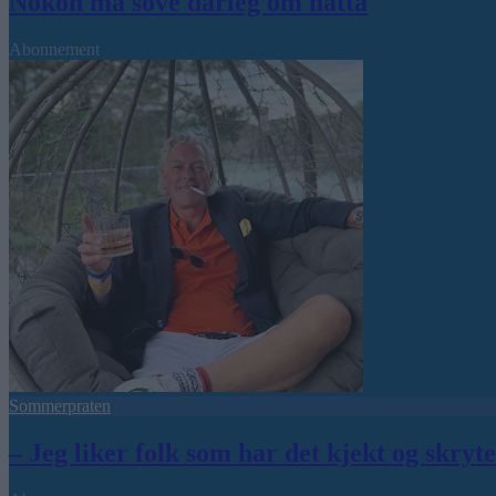
Nokon må sove dårleg om natta
Abonnement
Sommerpraten
– Jeg liker folk som har det kjekt og skryt