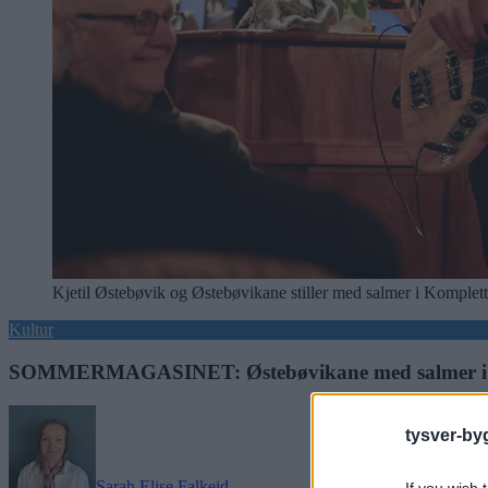
Kjetil Østebøvik og Østebøvikane stiller med salmer i Komplet
Kultur
SOMMERMAGASINET: Østebøvikane med salmer i
tysver-by
Sarah Elise Falkeid