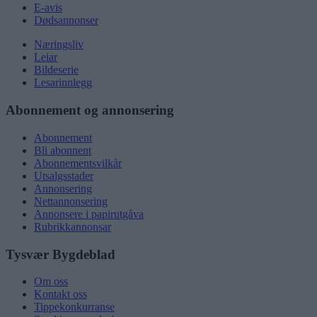
E-avis
Dødsannonser
Næringsliv
Leiar
Bildeserie
Lesarinnlegg
Abonnement og annonsering
Abonnement
Bli abonnent
Abonnementsvilkår
Utsalgsstader
Annonsering
Nettannonsering
Annonsere i papirutgåva
Rubrikkannonsar
Tysvær Bygdeblad
Om oss
Kontakt oss
Tippekonkurranse