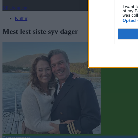
I want t
Bli abonnent
of my P
was col
Kultur
Opted 
Mest lest siste syv dager