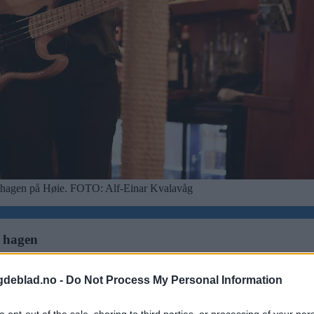
thagen på Høie.
FOTO: Alf-Einar Kvalavåg
 hagen
gdeblad.no -
Do Not Process My Personal Information