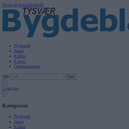
Hopp til hovedinnhold
Nyhende
Sport
Kultur
E-avis
Dødsannonser
Søk
Logg inn
Kategoriar
Nyhende
Sport
Kultur