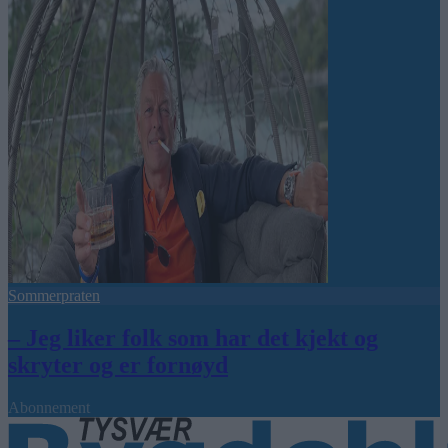
Sommerpraten
– Jeg liker folk som har det kjekt og
skryter og er fornøyd
Abonnement