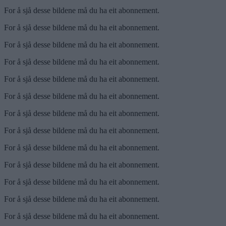
For å sjå desse bildene må du ha eit abonnement.
For å sjå desse bildene må du ha eit abonnement.
For å sjå desse bildene må du ha eit abonnement.
For å sjå desse bildene må du ha eit abonnement.
For å sjå desse bildene må du ha eit abonnement.
For å sjå desse bildene må du ha eit abonnement.
For å sjå desse bildene må du ha eit abonnement.
For å sjå desse bildene må du ha eit abonnement.
For å sjå desse bildene må du ha eit abonnement.
For å sjå desse bildene må du ha eit abonnement.
For å sjå desse bildene må du ha eit abonnement.
For å sjå desse bildene må du ha eit abonnement.
For å sjå desse bildene må du ha eit abonnement.