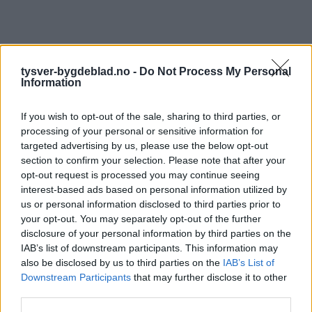
tysver-bygdeblad.no -
Do Not Process My Personal
Information
If you wish to opt-out of the sale, sharing to third parties, or
processing of your personal or sensitive information for
targeted advertising by us, please use the below opt-out
section to confirm your selection. Please note that after your
opt-out request is processed you may continue seeing
interest-based ads based on personal information utilized by
us or personal information disclosed to third parties prior to
your opt-out. You may separately opt-out of the further
disclosure of your personal information by third parties on the
IAB’s list of downstream participants. This information may
also be disclosed by us to third parties on the
IAB’s List of
Downstream Participants
that may further disclose it to other
third parties.