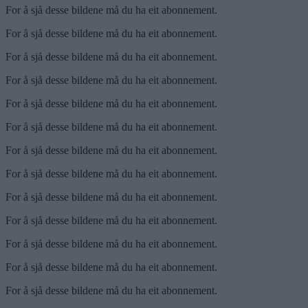
For å sjå desse bildene må du ha eit abonnement.
For å sjå desse bildene må du ha eit abonnement.
For å sjå desse bildene må du ha eit abonnement.
For å sjå desse bildene må du ha eit abonnement.
For å sjå desse bildene må du ha eit abonnement.
For å sjå desse bildene må du ha eit abonnement.
For å sjå desse bildene må du ha eit abonnement.
For å sjå desse bildene må du ha eit abonnement.
For å sjå desse bildene må du ha eit abonnement.
For å sjå desse bildene må du ha eit abonnement.
For å sjå desse bildene må du ha eit abonnement.
For å sjå desse bildene må du ha eit abonnement.
For å sjå desse bildene må du ha eit abonnement.