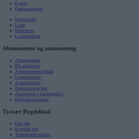
E-avis
Dødsannonser
Næringsliv
Leiar
Bildeserie
Lesarinnlegg
Abonnement og annonsering
Abonnement
Bli abonnent
Abonnementsvilkår
Utsalgsstader
Annonsering
Nettannonsering
Annonsere i papirutgåva
Rubrikkannonsar
Tysvær Bygdeblad
Om oss
Kontakt oss
Tippekonkurranse