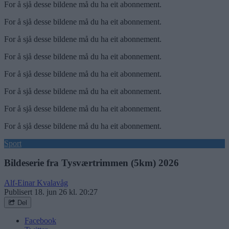
For å sjå desse bildene må du ha eit abonnement.
For å sjå desse bildene må du ha eit abonnement.
For å sjå desse bildene må du ha eit abonnement.
For å sjå desse bildene må du ha eit abonnement.
For å sjå desse bildene må du ha eit abonnement.
For å sjå desse bildene må du ha eit abonnement.
For å sjå desse bildene må du ha eit abonnement.
For å sjå desse bildene må du ha eit abonnement.
Sport
Bildeserie fra Tysværtrimmen (5km) 2026
Alf-Einar Kvalavåg
Publisert
18. jun 26 kl. 20:27
Del
Facebook