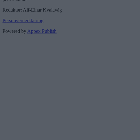
Redaktør: Alf-Einar Kvalavåg
Personvernerklæring
Powered by
Appex Publish