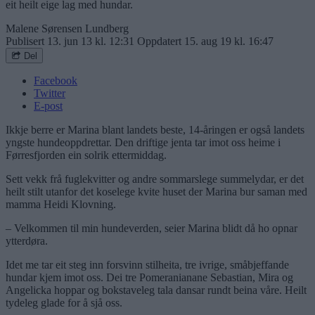
eit heilt eige lag med hundar.
Malene Sørensen Lundberg
Publisert
13. jun 13 kl. 12:31
Oppdatert
15. aug 19 kl. 16:47
Del
Facebook
Twitter
E-post
Ikkje berre er Marina blant landets beste, 14-åringen er også landets
yngste hundeoppdrettar. Den driftige jenta tar imot oss heime i
Førresfjorden ein solrik ettermiddag.
Sett vekk frå fuglekvitter og andre sommarslege summelydar, er det
heilt stilt utanfor det koselege kvite huset der Marina bur saman med
mamma Heidi Klovning.
– Velkommen til min hundeverden, seier Marina blidt då ho opnar
ytterdøra.
Idet me tar eit steg inn forsvinn stilheita, tre ivrige, småbjeffande
hundar kjem imot oss. Dei tre Pomeranianane Sebastian, Mira og
Angelicka hoppar og bokstaveleg tala dansar rundt beina våre. Heilt
tydeleg glade for å sjå oss.