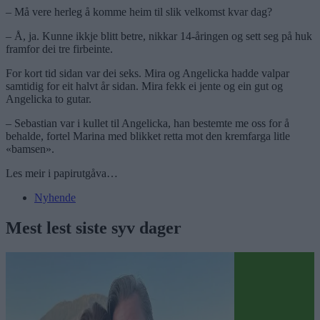
– Må vere herleg å komme heim til slik velkomst kvar dag?
– Å, ja. Kunne ikkje blitt betre, nikkar 14-åringen og sett seg på huk
framfor dei tre firbeinte.
For kort tid sidan var dei seks. Mira og Angelicka hadde valpar
samtidig for eit halvt år sidan. Mira fekk ei jente og ein gut og
Angelicka to gutar.
– Sebastian var i kullet til Angelicka, han bestemte me oss for å
behalde, fortel Marina med blikket retta mot den kremfarga litle
«bamsen».
Les meir i papirutgåva…
Nyhende
Mest lest siste syv dager