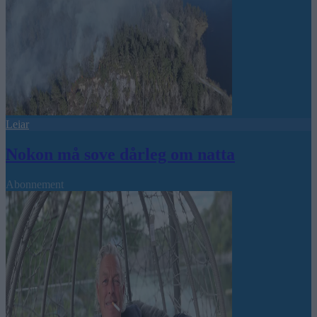
Leiar
Nokon må sove dårleg om natta
Abonnement