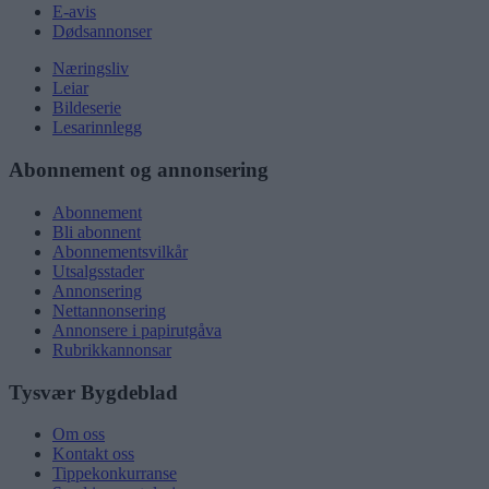
E-avis
Dødsannonser
Næringsliv
Leiar
Bildeserie
Lesarinnlegg
Abonnement og annonsering
Abonnement
Bli abonnent
Abonnementsvilkår
Utsalgsstader
Annonsering
Nettannonsering
Annonsere i papirutgåva
Rubrikkannonsar
Tysvær Bygdeblad
Om oss
Kontakt oss
Tippekonkurranse