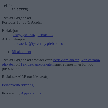
Telefon
52 777775
Tysvær Bygdeblad
Postboks 13, 5575 Aksdal
Redaksjon
post@tysver-bygdeblad.no
Administrasjon
irene.oerke@tysver-bygdeblad.no
Bli abonnent
Tysvær Bygdeblad arbeider etter
Redaktørplakaten
,
Ver Varsam-
plakaten
og
Tekstreklameplakaten
sine retningslinjer for god
presseskikk.
Redaktør: Alf-Einar Kvalavåg
Personvernerklæring
Powered by
Appex Publish