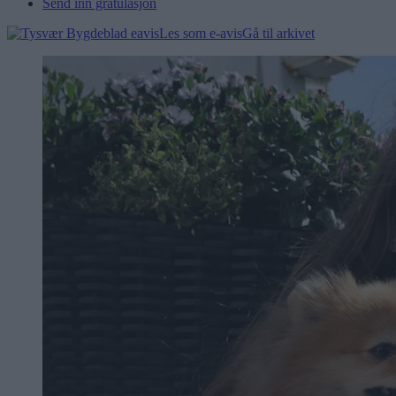
Send inn gratulasjon
Les som e-avis
Gå til arkivet