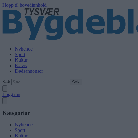
Hopp til hovedinnhold
Nyhende
Sport
Kultur
E-avis
Dødsannonser
Søk
Logg inn
Kategoriar
Nyhende
Sport
Kultur