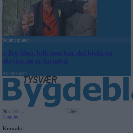
Sommerpraten
– Jeg liker folk som har det kjekt og
skryter og er fornøyd
Abonnement
Søk
Logg inn
Kontakt