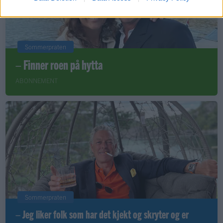
Sommerpraten
– Finner roen på hytta
ABONNEMENT
Sommerpraten
– Jeg liker folk som har det kjekt og skryter og er