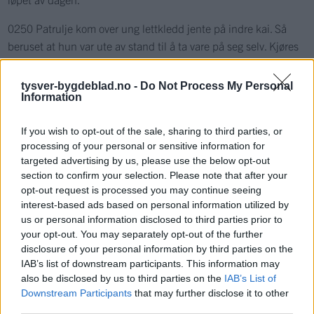
0250 Patrulje kom over ung lettkledd jente på indre kai. Så
beruset at hun var ute av stand til å ta vare på seg selv. Kjøres
LV. Innsettes drukkenskapsarrest etter sjekk.
Patruljen på veg fra LV plukket opp ytterligere 1 person i
tysver-bygdeblad.no -
Do Not Process My Personal
Information
sentrum. Yppet til bråk. Innlot seg i salgsmål mens patruljen
var til stede. Innsettes i drukkenskap og anm for
If you wish to opt-out of the sale, sharing to third parties, or
ordensforstyrrelse.
processing of your personal or sensitive information for
targeted advertising by us, please use the below opt-out
0314 Melding om aggressiv mannsperson som har gått til
section to confirm your selection. Please note that after your
angrep på andre personer i sentrum. Endte med at sivile måtte
opt-out request is processed you may continue seeing
legge mannen i bakken før patrulje ankom stedet. Knust et
interest-based ads based on personal information utilized by
vindu i basketaket.
us or personal information disclosed to third parties prior to
37 år gml beruset mann innbrakt og innsatt i
your opt-out. You may separately opt-out of the further
drukkenskapsarrest. Blir anmeldt for ordensforstyrrelse og
disclosure of your personal information by third parties on the
IAB’s list of downstream participants. This information may
skadeverk.
also be disclosed by us to third parties on the
IAB’s List of
Fornærmede blir kontaktet i morgen for ev anmeldelse på
Downstream Participants
that may further disclose it to other
legemsfornærmelse.
third parties.