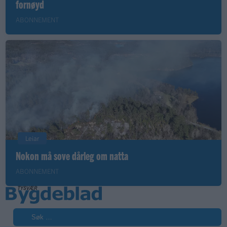
fornøyd
ABONNEMENT
Leiar
Nokon må sove dårleg om natta
ABONNEMENT
Søk