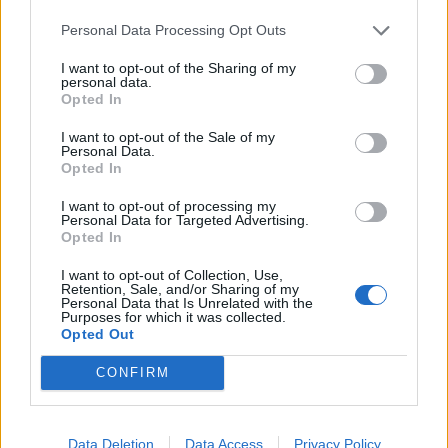
0337 Dame melder om menn som plager henne i sentrum av
Personal Data Processing Opt Outs
Hgsd. Patrulje til stedet og bortviste 21 år gml gutt fra sentrum.
I want to opt-out of the Sharing of my
Ingen anm fra fornærmede.
personal data.
Opted In
0420 Melding om slagsmål på privatadresse i Hgsd. Viste seg å
I want to opt-out of the Sale of my
være samboerpar som kranglet høytlydt etter bytur. En av
Personal Data.
partene måtte overnatte hos nabo for å gjenopprette ro for
Opted In
natten.
I want to opt-out of processing my
Personal Data for Targeted Advertising.
Opted In
Nyhende
I want to opt-out of Collection, Use,
Retention, Sale, and/or Sharing of my
Personal Data that Is Unrelated with the
Mest lest siste syv dager
Purposes for which it was collected.
Opted Out
CONFIRM
Data Deletion
Data Access
Privacy Policy