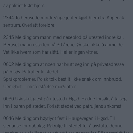
av politiet kjørt hjem.
2344 To berusede mindreårige jenter kjørt hjem fra Kopervik
sentrum. Overlatt foreldre.
2345 Melding om mann med neseblod på utested indre kai.
Beruset mann i starten på 30 årene. Ønsker ikke å anmelde.
Vet ikke hvem som har slått. Heller ingen vitner.
0002 Melding om at noen har brutt seg inn på privatadresse
på Risøy. Patruljer til stedet.
Språkproblemer. Polsk tolk bestilt. Ikke snakk om innbrudd.
Uenighet – misforståelse mor/datter.
0030 Uønsket gjest på utested i Hgsd. Hadde forsøkt å ta seg
inn i baren på stedet. Forlatt stedet ved patruljens ankomst.
0046 Melding om høytlydt fest i Haugevegen i Hgsd. Til
sjenanse for nabolag. Patrulje til stedet for å avslutte denne.
Innehaver av leilighet er advart flere ganger før. Blir anmeldt for