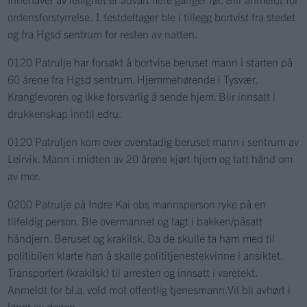
ordensforstyrrelse. 1 festdeltager ble i tillegg bortvist fra stedet
og fra Hgsd sentrum for resten av natten.
0120 Patrulje har forsøkt å bortvise beruset mann i starten på
60 årene fra Hgsd sentrum. Hjemmehørende i Tysvær.
Kranglevoren og ikke forsvarlig å sende hjem. Blir innsatt i
drukkenskap inntil edru.
0120 Patruljen kom over overstadig beruset mann i sentrum av
Leirvik. Mann i midten av 20 årene kjørt hjem og tatt hånd om
av mor.
0200 Patrulje på Indre Kai obs mannsperson ryke på en
tilfeldig person. Ble overmannet og lagt i bakken/påsatt
håndjern. Beruset og krakilsk. Da de skulle ta ham med til
politibilen klarte han å skalle polititjenestekvinne i ansiktet.
Transportert (krakilsk) til arresten og innsatt i varetekt.
Anmeldt for bl.a. vold mot offentlig tjenesmann.Vil bli avhørt i
løpet av dagen.