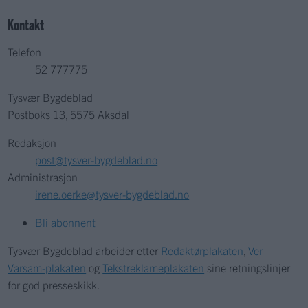
Kontakt
Telefon
52 777775
Tysvær Bygdeblad
Postboks 13, 5575 Aksdal
Redaksjon
post@tysver-bygdeblad.no
Administrasjon
irene.oerke@tysver-bygdeblad.no
Bli abonnent
Tysvær Bygdeblad arbeider etter
Redaktørplakaten
,
Ver
Varsam-plakaten
og
Tekstreklameplakaten
sine retningslinjer
for god presseskikk.