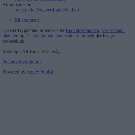
Administrasjon
irene.oerke@tysver-bygdeblad.no
Bli abonnent
Tysvær Bygdeblad arbeider etter
Redaktørplakaten
,
Ver Varsam-
plakaten
og
Tekstreklameplakaten
sine retningslinjer for god
presseskikk.
Redaktør: Alf-Einar Kvalavåg
Personvernerklæring
Powered by
Appex Publish