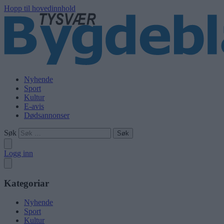
Hopp til hovedinnhold
Nyhende
Sport
Kultur
E-avis
Dødsannonser
Søk
Logg inn
Kategoriar
Nyhende
Sport
Kultur