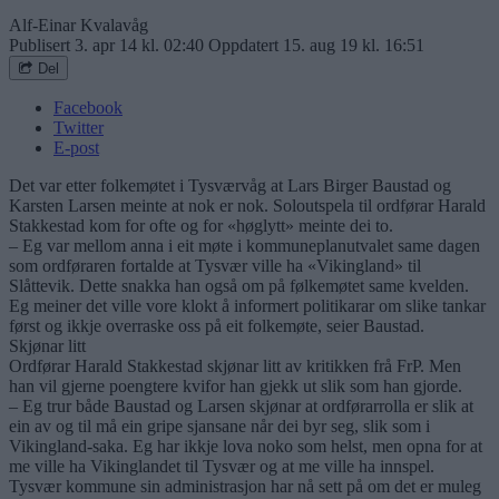
Alf-Einar Kvalavåg
Publisert
3. apr 14 kl. 02:40
Oppdatert
15. aug 19 kl. 16:51
Del
Facebook
Twitter
E-post
Det var etter folkemøtet i Tysværvåg at Lars Birger Baustad og
Karsten Larsen meinte at nok er nok. Soloutspela til ordførar Harald
Stakkestad kom for ofte og for «høglytt» meinte dei to.
– Eg var mellom anna i eit møte i kommuneplanutvalet same dagen
som ordføraren fortalde at Tysvær ville ha «Vikingland» til
Slåttevik. Dette snakka han også om på følkemøtet same kvelden.
Eg meiner det ville vore klokt å informert politikarar om slike tankar
først og ikkje overraske oss på eit folkemøte, seier Baustad.
Skjønar litt
Ordførar Harald Stakkestad skjønar litt av kritikken frå FrP. Men
han vil gjerne poengtere kvifor han gjekk ut slik som han gjorde.
– Eg trur både Baustad og Larsen skjønar at ordførarrolla er slik at
ein av og til må ein gripe sjansane når dei byr seg, slik som i
Vikingland-saka. Eg har ikkje lova noko som helst, men opna for at
me ville ha Vikinglandet til Tysvær og at me ville ha innspel.
Tysvær kommune sin administrasjon har nå sett på om det er muleg