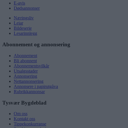
E-avis
Dødsannonser
Næringsliv
Leiar
Bildeserie
Lesarinnlegg
Abonnement og annonsering
Abonnement
Bli abonnent
Abonnementsvilkår
Utsalgsstader
Annonsering
Nettannonsering
Annonsere i papirutgåva
Rubrikkannonsar
Tysvær Bygdeblad
Om oss
Kontakt oss
Tippekonkurranse