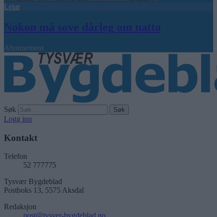
Leiar
Nokon må sove dårleg om natta
Abonnement
Søk
Logg inn
Kontakt
Telefon
52 777775
Tysvær Bygdeblad
Postboks 13, 5575 Aksdal
Redaksjon
post@tysver-bygdeblad.no