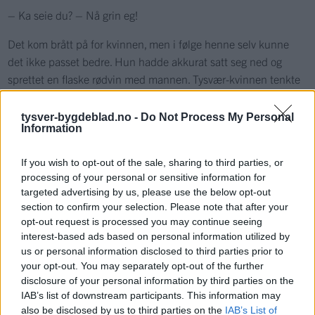
– Ka seie du? – Nå grin eg!
Det kom brått på for kvinnen, men i følge henne selv kunne
det ikke passet bedre. Hun hadde akkurat satt seg ned og
sprettet en flaske rødvin med mannen. Tysvær-kvinnen tenkte
først det var en telefonselger, men syns det var litt rart så langt
på lørdagskvelden. Tross dette, var hun ikke vanskelig å
tysver-bygdeblad.no -
Do Not Process My Personal
Information
overbevise. Hun lo og jublet om hverandre, og utbrøt til slutt: –
Jeg kunne kysset deg!
If you wish to opt-out of the sale, sharing to third parties, or
Les hele saken på:
processing of your personal or sensitive information for
targeted advertising by us, please use the below opt-out
https://www.norsk-tipping.no
section to confirm your selection. Please note that after your
opt-out request is processed you may continue seeing
interest-based ads based on personal information utilized by
Nyhende
us or personal information disclosed to third parties prior to
your opt-out. You may separately opt-out of the further
disclosure of your personal information by third parties on the
Mest lest siste syv dager
IAB’s list of downstream participants. This information may
also be disclosed by us to third parties on the
IAB’s List of