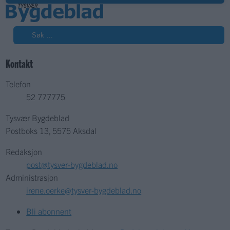
Søk
Kontakt
Telefon
52 777775
Tysvær Bygdeblad
Postboks 13, 5575 Aksdal
Redaksjon
post@tysver-bygdeblad.no
Administrasjon
irene.oerke@tysver-bygdeblad.no
Bli abonnent