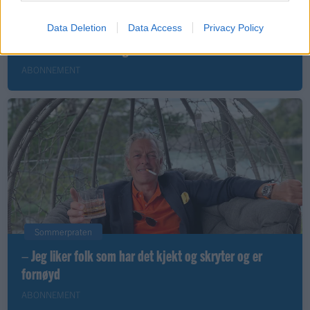
Leiar
Data Deletion
Data Access
Privacy Policy
Nokon må sove dårleg om natta
ABONNEMENT
Sommerpraten
– Jeg liker folk som har det kjekt og skryter og er
fornøyd
ABONNEMENT