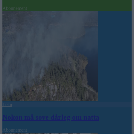
Abonnement
Leiar
Nokon må sove dårleg om natta
Abonnement