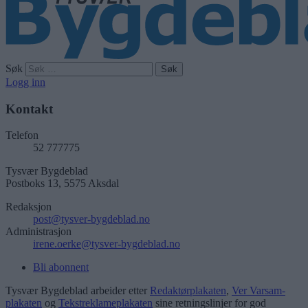
Søk
Logg inn
Kontakt
Telefon
52 777775
Tysvær Bygdeblad
Postboks 13, 5575 Aksdal
Redaksjon
post@tysver-bygdeblad.no
Administrasjon
irene.oerke@tysver-bygdeblad.no
Bli abonnent
Tysvær Bygdeblad arbeider etter
Redaktørplakaten
,
Ver Varsam-
plakaten
og
Tekstreklameplakaten
sine retningslinjer for god