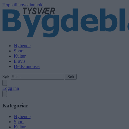
Hopp til hovedinnhold
Nyhende
Sport
Kultur
E-avis
Dødsannonser
Søk
Logg inn
Kategoriar
Nyhende
Sport
Kultur