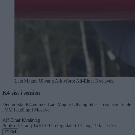
Lars Magne Ullvang Arkivforo: Alf-Einar Kvalavåg
K4 sist i semien
Den norske K4.en med Lars Magne Ullvang ble sist i sin semifinale
i VM i padling i Moskva.
Alf-Einar Kvalavåg
Publisert
7. aug 14 kl. 09:55
Oppdatert
15. aug 19 kl. 16:56
Del