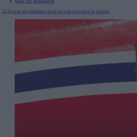
Send inn gratulasjon
Les som e-avis
Gå til arkivet