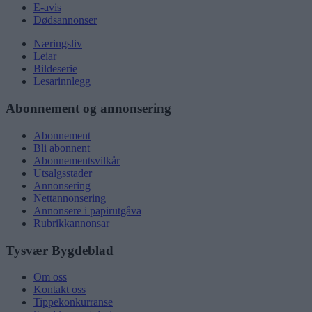
E-avis
Dødsannonser
Næringsliv
Leiar
Bildeserie
Lesarinnlegg
Abonnement og annonsering
Abonnement
Bli abonnent
Abonnementsvilkår
Utsalgsstader
Annonsering
Nettannonsering
Annonsere i papirutgåva
Rubrikkannonsar
Tysvær Bygdeblad
Om oss
Kontakt oss
Tippekonkurranse