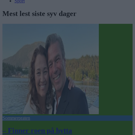
Sport
Mest lest siste syv dager
Sommerpraten
– Finner roen på hytta