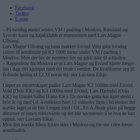
Facebook
Twitter
E-post
– På torsdag starter senior VM i padling i Moskva, Russland og
Tysvær kano og kajakklubb er representert med Lars Magne
Ullvang.
Lars Magne Ullvang og hans makker Eivind Vold gikk torsdag
videre til semifinale på K2 1000 meter under VM i padling i
Moskva. Men der ble de nummer fire og gikk ikke til a-finalen.
– Rapportene fra Moskva er at Lars Magne og Eivind kjørte meget
bra i dag, dei kjempet med dei beste i verden. De kvalifiserte seg til
B-finale lørdag kl 12.33 norsk tid, sier Lavrans Eikje.
I løpet av mesterskapet padler Lars Magne K2 1000m med Eivind
Vold (Oslo KK) og K4 1000m med Eivind, Lars Hjemdal (Oslo
KK) og Daniel Salbu (Fana KK). De norske gutta har kjørt sterkt i
hele år og med OL-kvalikken bare 12 måneder frem i tid ønsker det
norske laget at de blir å regne med i OL. En A-finale plass på begge
distanser er innen rekkevidde og det blir spennende å se hva de kan
oppnå, sier Lavrans Eikje.
Men den norske båten lyktes ikke i Moskva og ble sist i den første
semifinalen.