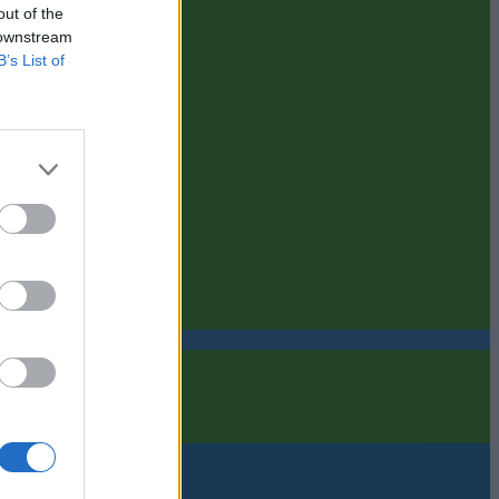
out of the
 downstream
B’s List of