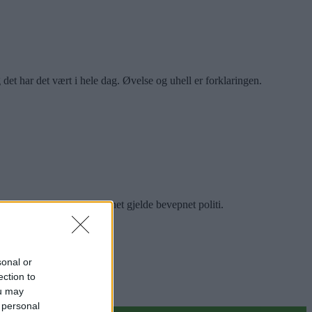
 det har det vært i hele dag. Øvelse og uhell er forklaringen.
lomrom. Det skal blant annet gjelde bevepnet politi.
sonal or
ection to
ou may
 personal