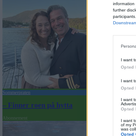
information 
further disc
participants
Downstream 
Persona
I want t
Opted 
I want t
Opted 
Sommerpraten
I want 
– Finner roen på hytta
Advertis
Opted 
Abonnement
I want t
of my P
was col
Opted 