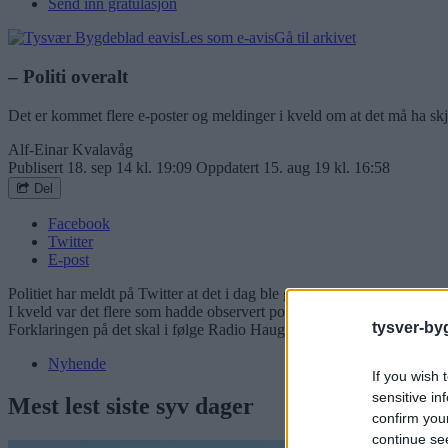
Send inn gratulasjon
Les som e-avis
Gå til arkivet
– Politi overalt
Det er kommet flere e-poster og meldinger i kveld om at det må ha skjed
Alf-Einar Kvalavåg
Publisert
18. sep 14 kl. 19:09
Oppdatert
15. aug 19 kl. 16:58
Del
Facebook
Twitter
E-post
Politiet har meldt på Twitter at det i dag ble gjennomført en ny treni
I kveld var det flere som hadde observert politi i Aksdalsbrekka.
tysver-by
Forklaringen på det skal i følge Radio Haugaland være en punktering
Nyhende
If you wish 
sensitive in
Mest lest siste syv dager
confirm you
continue se