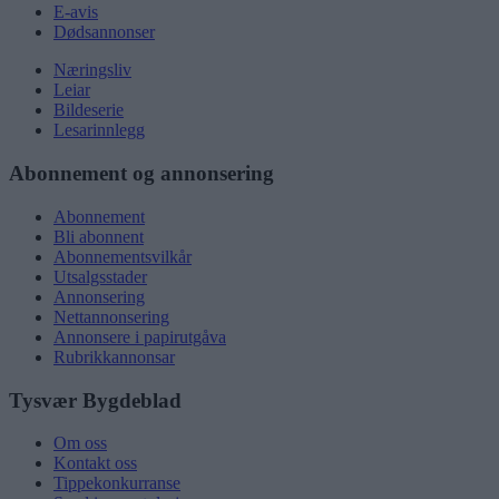
E-avis
Dødsannonser
Næringsliv
Leiar
Bildeserie
Lesarinnlegg
Abonnement og annonsering
Abonnement
Bli abonnent
Abonnementsvilkår
Utsalgsstader
Annonsering
Nettannonsering
Annonsere i papirutgåva
Rubrikkannonsar
Tysvær Bygdeblad
Om oss
Kontakt oss
Tippekonkurranse