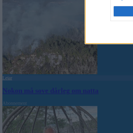
Leiar
Nokon må sove dårleg om natta
Abonnement