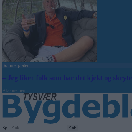
Sommerpraten
– Jeg liker folk som har det kjekt og skryt
Abonnement
Søk