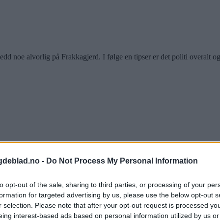
d noe alvorlig på Frakkagjerd. I følge en tipser er det politi overalt og
ngsdag ved Stegaberg skole, hvor dette fremover vil skje med ujevne mel
gdeblad.no -
Do Not Process My Personal Information
.
to opt-out of the sale, sharing to third parties, or processing of your per
formation for targeted advertising by us, please use the below opt-out s
r selection. Please note that after your opt-out request is processed y
eing interest-based ads based on personal information utilized by us or