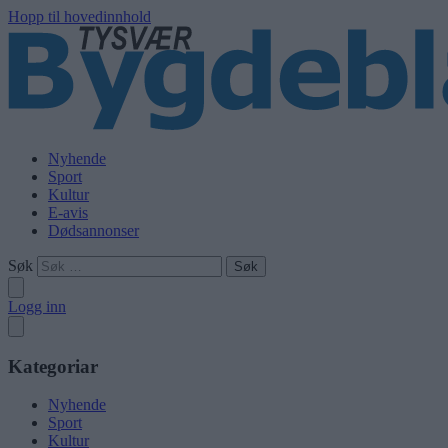
Hopp til hovedinnhold
Nyhende
Sport
Kultur
E-avis
Dødsannonser
Søk
Logg inn
Kategoriar
Nyhende
Sport
Kultur