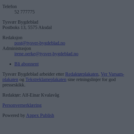
Telefon
52 777775
Tysvær Bygdeblad
Postboks 13, 5575 Aksdal
Redaksjon
post@tysver-bygdeblad.no
Administrasjon
irene.oerke@tysver-bygdeblad.no
Bli abonnent
Tysvær Bygdeblad arbeider etter
Redaktørplakaten
,
Ver Varsam-
plakaten
og
Tekstreklameplakaten
sine retningslinjer for god
presseskikk.
Redaktør: Alf-Einar Kvalavåg
Personvernerklæring
Powered by
Appex Publish