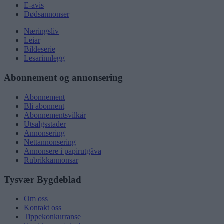
E-avis
Dødsannonser
Næringsliv
Leiar
Bildeserie
Lesarinnlegg
Abonnement og annonsering
Abonnement
Bli abonnent
Abonnementsvilkår
Utsalgsstader
Annonsering
Nettannonsering
Annonsere i papirutgåva
Rubrikkannonsar
Tysvær Bygdeblad
Om oss
Kontakt oss
Tippekonkurranse