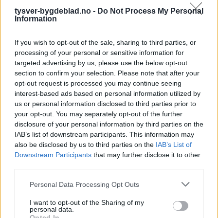
tysver-bygdeblad.no -
Do Not Process My Personal
0510 – Avsluttet fest – Haugesund
Information
En patrulje måtte sendes til en bolig like øst for sentrum av
Haugesund. Der var det full fest med høy musikk, noe som var til
sjenanse for nabolaget. Ansvarlig for støyen var en mann i
If you wish to opt-out of the sale, sharing to third parties, or
begynnelsen av 20-årene. Han var enig med patruljen i at det var på
processing of your personal or sensitive information for
tide å skru av musikken og runde av festen. Ordnet på stedet.
targeted advertising by us, please use the below opt-out
section to confirm your selection. Please note that after your
0526 – Avsluttet fest – Stord
En mann i begynnelsen av 30-årene hadde nachspiel i et
opt-out request is processed you may continue seeing
boligområde utenfor Leirvik. Dette ble avsluttet av politiet etter
interest-based ads based on personal information utilized by
klager fra naboene om høy musikk og feststøy. Mannen som hadde
us or personal information disclosed to third parties prior to
nachspiel valgte å følge politiets oppfordring om å avslutte festen og
your opt-out. You may separately opt-out of the further
skru av støyen.
disclosure of your personal information by third parties on the
Nyhende
IAB’s list of downstream participants. This information may
also be disclosed by us to third parties on the
IAB’s List of
Mest lest siste syv dager
Downstream Participants
that may further disclose it to other
third parties.
Personal Data Processing Opt Outs
I want to opt-out of the Sharing of my
personal data.
Opted In