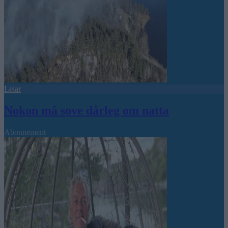
Leiar
Nokon må sove dårleg om natta
Abonnement