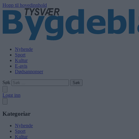
Hopp til hovedinnhold
Nyhende
Sport
Kultur
E-avis
Dødsannonser
Søk
Logg inn
Kategoriar
Nyhende
Sport
Kultur