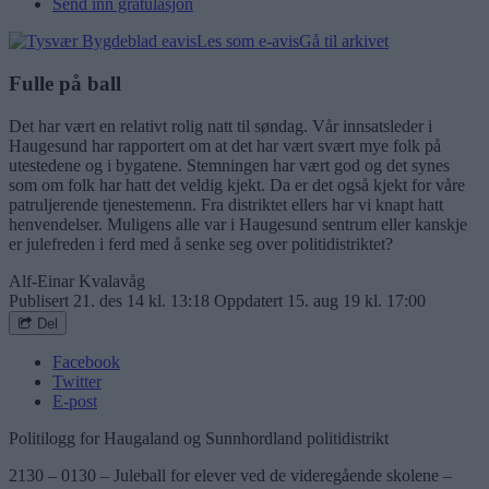
Send inn gratulasjon
Les som e-avis
Gå til arkivet
Fulle på ball
Det har vært en relativt rolig natt til søndag. Vår innsatsleder i
Haugesund har rapportert om at det har vært svært mye folk på
utestedene og i bygatene. Stemningen har vært god og det synes
som om folk har hatt det veldig kjekt. Da er det også kjekt for våre
patruljerende tjenestemenn. Fra distriktet ellers har vi knapt hatt
henvendelser. Muligens alle var i Haugesund sentrum eller kanskje
er julefreden i ferd med å senke seg over politidistriktet?
Alf-Einar Kvalavåg
Publisert
21. des 14 kl. 13:18
Oppdatert
15. aug 19 kl. 17:00
Del
Facebook
Twitter
E-post
Politilogg for Haugaland og Sunnhordland politidistrikt
2130 – 0130 – Juleball for elever ved de videregående skolene –