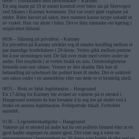
0006 – Trafikkuhell uten personskade – Karmøy
En ung mann på 19 år mistet kontroll over bilen sin på Skrevegen
ved Aksnes i Karmøy kommune. Det var svært glatt vegbane på
stedet. Bilen havnet på siden, men mannen kunne krype uskadd ut
av vraket. Han var alene i bilen. Det er ikke mistanke om kjøring i
ruspåvirket tilstand.
0036 – Slåssing på privatfest – Karmøy
En privatfest på Karmøy utviklet seg til mindre knuffing mellom et
par mannlige festdeltakere i 20-årene. Verten gikk mellom partene
for å roe stemningen ned. De falt over ende med verten under de
andre. Det resulterte i at verten brakk en arm. Omstendighetene
fremstår som noe uklare. Venner av den skadde fikk han til
behandling på sykehuset før politiet kom til stedet. Det er usikkert
om saken ender i en anmeldelse eller om dette er et hendelig uhell.
0055 – Bruk av falsk legitimasjon – Haugesund
En 17-åring fra Karmøy ble avslørt av vaktene på et utested i
Haugesund sentrum da han forsøkte å ta seg inn på stedet ved å
bruke en annens legitimasjon. Politipatrulje tilkalt. Forholdet
anmeldt.
0136 – Legemsbeskadigelse – Haugesund
Vaktene på et utested på indre kai ba om politiets bistand etter at en
gjest hadde angrepet en annen gjest. Det viste seg å være en
stavangermann i begynnelsen av 20-årene som hadde skallet ned en