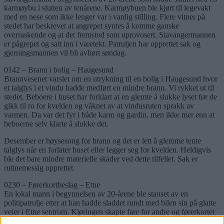
karmøybu i slutten av tenårene. Karmøybuen ble kjørt til legevakt
med en nese som ikke lenger var i vanlig stilling. Flere vitner på
stedet har beskrevet at angrepet syntes å komme ganske
overraskende og at det fremstod som uprovosert. Stavangermannen
er pågrepet og satt inn i varetekt. Patruljen har opprettet sak og
gjerningsmannen vil bli avhørt søndag.
0142 – Brann i bolig – Haugesund
Brannvesenet varslet om en utrykning til en bolig i Haugesund hvor
et talglys i et vindu hadde medført en mindre brann. Vi rykket ut til
stedet. Beboere i huset har forklart at en glemte å slukke lyset før de
gikk til ro for kvelden og våknet av at vindusruten sprakk av
varmen. Da var det fyr i både karm og gardin, men ikke mer enn at
beboerne selv klarte å slukke det.
Desember er høysesong for brann og det er lett å glemme tente
talglys når en forlater huset eller legger seg for kvelden. Heldigvis
ble det bare mindre materielle skader ved dette tilfellet. Sak er
rutinemessig opprettet.
0230 – Førerkortbeslag – Etne
En lokal mann i begynnelsen av 20-årene ble stanset av en
politipatrulje etter at han hadde sladdet rundt med bilen sin på glatte
veier i Etne sentrum. Kjøringen skapte fare for andre og førerkortet
ble derfor beslaglagt og sak opprettet.