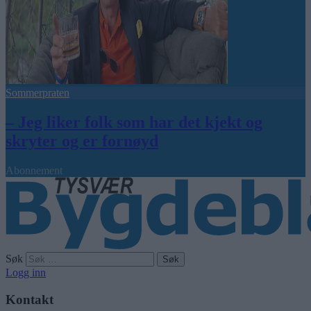
Sommerpraten
– Jeg liker folk som har det kjekt og
skryter og er fornøyd
Abonnement
Søk
Logg inn
Kontakt