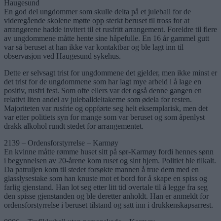
Haugesund
En god del ungdommer som skulle delta på et juleball for de
videregående skolene møtte opp sterkt beruset til tross for at
arrangørene hadde invitert til et rusfritt arrangement. Foreldre til flere
av ungdommene måtte hente sine håpefulle. En 16 år gammel gutt
var så beruset at han ikke var kontaktbar og ble lagt inn til
observasjon ved Haugesund sykehus.
Dette er selvsagt trist for ungdommene det gjelder, men ikke minst er
det trist for de ungdommene som har lagt mye arbeid i å lage en
positiv, rusfri fest. Som ofte ellers var det også denne gangen en
relativt liten andel av juleballdeltakerne som ødela for resten.
Majoriteten var rusfrie og oppførte seg helt eksemplarisk, men det
var etter politiets syn for mange som var beruset og som åpenlyst
drakk alkohol rundt stedet for arrangementet.
2139 – Ordensforstyrrelse – Karmøy
En kvinne måtte rømme huset sitt på sør-Karmøy fordi hennes sønn
i begynnelsen av 20-årene kom ruset og sint hjem. Politiet ble tilkalt.
Da patruljen kom til stedet forsøkte mannen å true dem med en
glasslysestake som han knuste mot et bord for å skape en spiss og
farlig gjenstand. Han lot seg etter litt tid overtale til å legge fra seg
den spisse gjenstanden og ble deretter anholdt. Han er anmeldt for
ordensforstyrrelse i beruset tilstand og satt inn i drukkenskapsarrest.