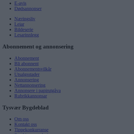
E-avis
Dødsannonser
Næringsliv
Leiar
Bildeserie
Lesarinnlegg
Abonnement og annonsering
Abonnement
Bli abonnent
Abonnementsvilkår
Utsalgsstader
Annonsering
Nettannonsering
Annonsere i papirutgåva
Rubrikkannonsar
Tysvær Bygdeblad
Om oss
Kontakt oss
Tippekonkurranse