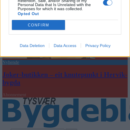
Retention, Sale, and/or Sharing of my
Personal Data that Is Unrelated with the
Purposes for which it was collected.
Opted Out
CONFIRM
Data Deletion
Data Access
Privacy Policy
Nyhende
Joker-butikken – eit knutepunkt i Hervik-
bygda
Abonnement