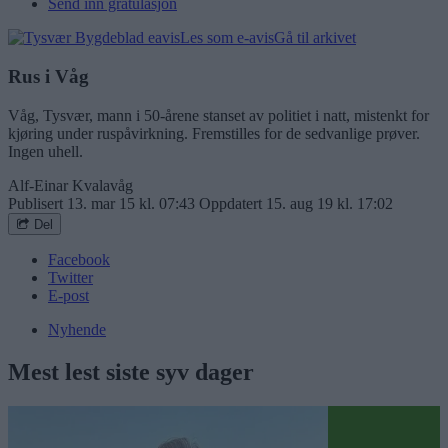
Send inn gratulasjon
Les som e-avis
Gå til arkivet
Rus i Våg
Våg, Tysvær, mann i 50-årene stanset av politiet i natt, mistenkt for
kjøring under ruspåvirkning. Fremstilles for de sedvanlige prøver.
Ingen uhell.
Alf-Einar Kvalavåg
Publisert
13. mar 15 kl. 07:43
Oppdatert
15. aug 19 kl. 17:02
Del
Facebook
Twitter
E-post
Nyhende
Mest lest siste syv dager