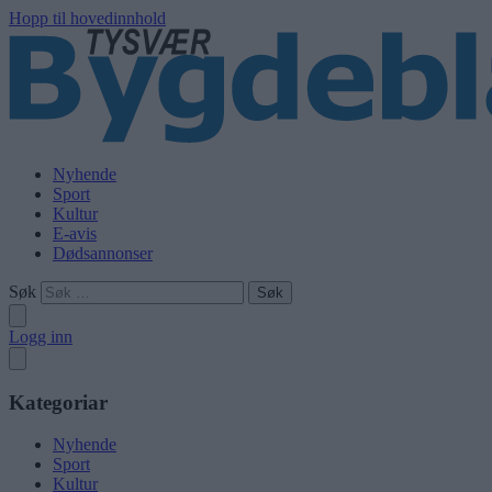
Hopp til hovedinnhold
Nyhende
Sport
Kultur
E-avis
Dødsannonser
Søk
Logg inn
Kategoriar
Nyhende
Sport
Kultur