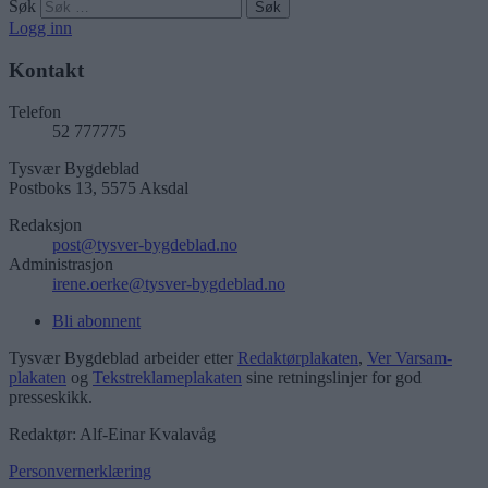
Søk
Logg inn
Kontakt
Telefon
52 777775
Tysvær Bygdeblad
Postboks 13, 5575 Aksdal
Redaksjon
post@tysver-bygdeblad.no
Administrasjon
irene.oerke@tysver-bygdeblad.no
Bli abonnent
Tysvær Bygdeblad arbeider etter
Redaktørplakaten
,
Ver Varsam-
plakaten
og
Tekstreklameplakaten
sine retningslinjer for god
presseskikk.
Redaktør: Alf-Einar Kvalavåg
Personvernerklæring