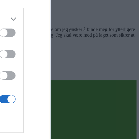
asjon.
 Jeg har siden jul tenkt mye om jeg ønsker å binde meg for ytterligere
som har stemt Høyre og på meg. Jeg skal være med på laget som sikrer at