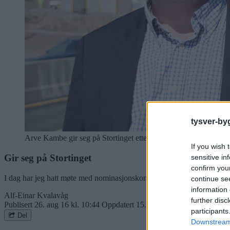
tysver-by
Arve Kambe gir seg på Stortinget etter denne perioden. Foto: 
If you wish 
Gir seg på Stortinget
sensitive in
confirm you
I dag har jeg hatt møte med nominasjonskomiteen i Rogaland Høyre. De
continue se
information 
Alf-Einar Kvalavåg
further disc
Publisert
26. aug 16 kl. 10:44
Oppdatert
15. aug 19 kl. 17:27
participants
Del
Downstream 