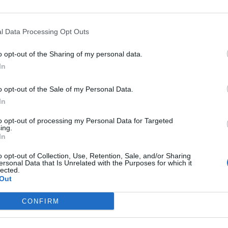
l Data Processing Opt Outs
r i en lang melding forklart hvorfor han har takket nei til en ny nomin
tere Haugesund-regionen, Rogaland og Høyre på Stortinget i to perioder.
o opt-out of the Sharing of my personal data.
stortingsrepresentant. Det året skal jeg bruke svært godt på vegne av de 
 i 2017.
In
s/10153625365851222
o opt-out of the Sale of my Personal Data.
In
to opt-out of processing my Personal Data for Targeted
ing.
In
o opt-out of Collection, Use, Retention, Sale, and/or Sharing
ersonal Data that Is Unrelated with the Purposes for which it
lected.
Out
CONFIRM