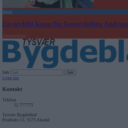
Sport
En perfekt kamp for keeperhelten Andrea
Abonnement
Søk
Logg inn
Kontakt
Telefon
52 777775
Tysvær Bygdeblad
Postboks 13, 5575 Aksdal