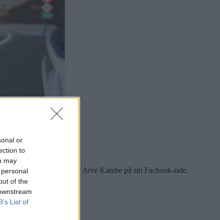
sonal or
ection to
ou may
e på Stortinget. det skriver Arve Kambe på sin Facbook-side.
 personal
out of the
 downstream
B’s List of