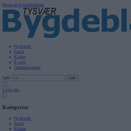
Hopp til hovedinnhold
Nyhende
Sport
Kultur
E-avis
Dødsannonser
Søk
Logg inn
Kategoriar
Nyhende
Sport
Kultur