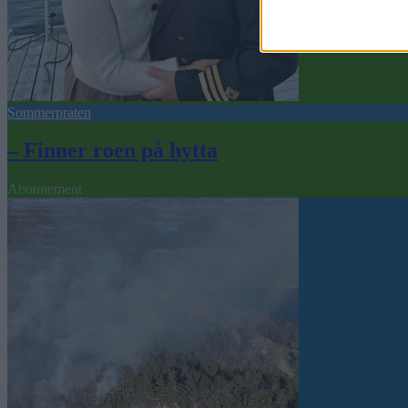
Sommerpraten
– Finner roen på hytta
Abonnement