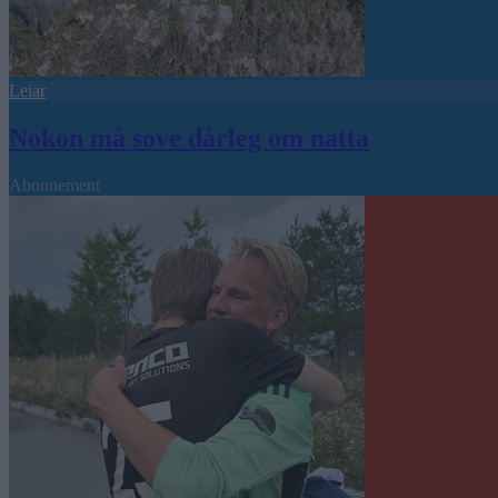
Leiar
Nokon må sove dårleg om natta
Abonnement