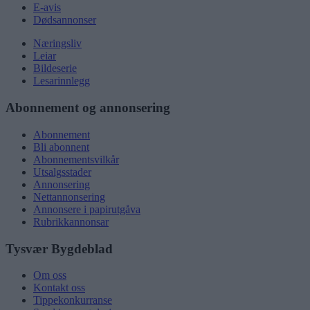
E-avis
Dødsannonser
Næringsliv
Leiar
Bildeserie
Lesarinnlegg
Abonnement og annonsering
Abonnement
Bli abonnent
Abonnementsvilkår
Utsalgsstader
Annonsering
Nettannonsering
Annonsere i papirutgåva
Rubrikkannonsar
Tysvær Bygdeblad
Om oss
Kontakt oss
Tippekonkurranse