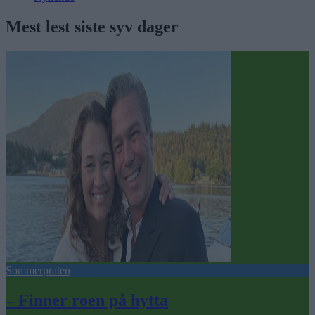
Mest lest siste syv dager
Sommerpraten
– Finner roen på hytta