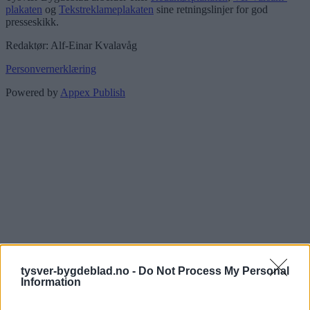
plakaten
og
Tekstreklameplakaten
sine retningslinjer for god
presseskikk.
Redaktør: Alf-Einar Kvalavåg
Personvernerklæring
Powered by
Appex Publish
tysver-bygdeblad.no -
Do Not Process My Personal
Information