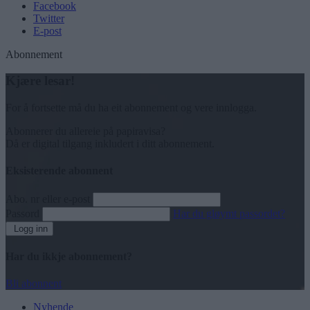
Facebook
Twitter
E-post
Abonnement
Kjære lesar!
For å fortsette må du ha eit abonnement og vere innlogga.
Abonnerer du allereie på papiravisa?
Då er digital tilgang inkludert i ditt abonnement.
Eksisterende abonnent
Abo. nr eller e-post
Passord
Har du gløymt passordet?
Logg inn
Har du ikkje abonnement?
Bli abonnent
Nyhende