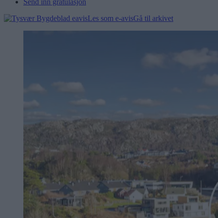
Send inn gratulasjon
Les som e-avis
Gå til arkivet