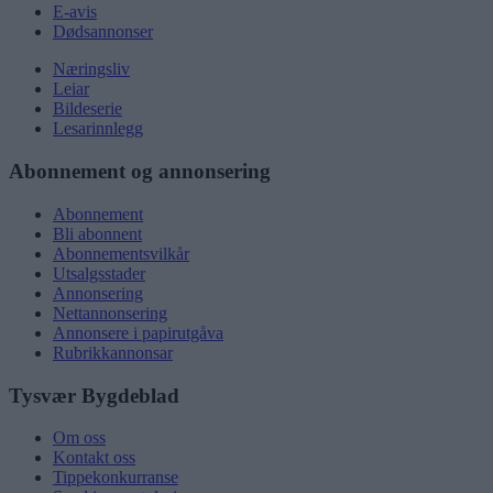
E-avis
Dødsannonser
Næringsliv
Leiar
Bildeserie
Lesarinnlegg
Abonnement og annonsering
Abonnement
Bli abonnent
Abonnementsvilkår
Utsalgsstader
Annonsering
Nettannonsering
Annonsere i papirutgåva
Rubrikkannonsar
Tysvær Bygdeblad
Om oss
Kontakt oss
Tippekonkurranse