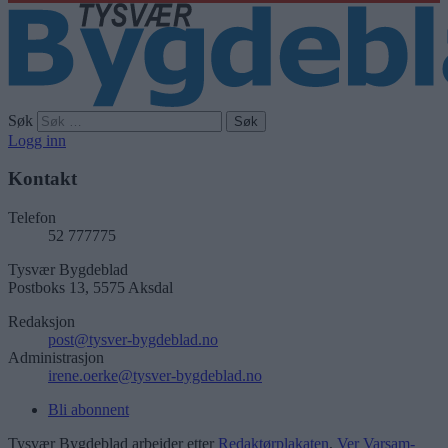
Søk
Logg inn
Kontakt
Telefon
52 777775
Tysvær Bygdeblad
Postboks 13, 5575 Aksdal
Redaksjon
post@tysver-bygdeblad.no
Administrasjon
irene.oerke@tysver-bygdeblad.no
Bli abonnent
Tysvær Bygdeblad arbeider etter
Redaktørplakaten
,
Ver Varsam-