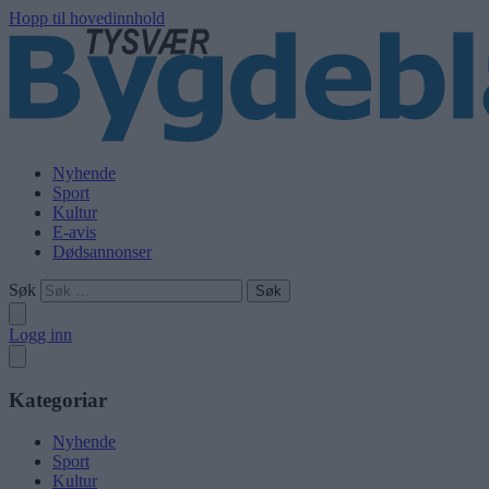
Hopp til hovedinnhold
Nyhende
Sport
Kultur
E-avis
Dødsannonser
Søk
Logg inn
Kategoriar
Nyhende
Sport
Kultur