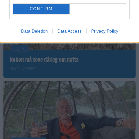
CONFIRM
Data Deletion
Data Access
Privacy Policy
Leiar
Nokon må sove dårleg om natta
ABONNEMENT