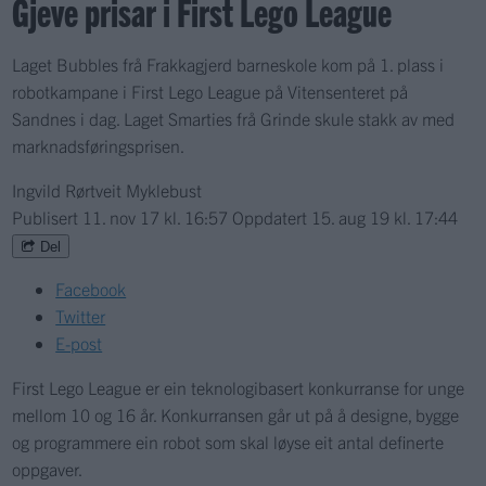
Gjeve prisar i First Lego League
Laget Bubbles frå Frakkagjerd barneskole kom på 1. plass i
robotkampane i First Lego League på Vitensenteret på
Sandnes i dag. Laget Smarties frå Grinde skule stakk av med
marknadsføringsprisen.
Ingvild Rørtveit Myklebust
Publisert
11. nov 17 kl. 16:57
Oppdatert
15. aug 19 kl. 17:44
Del
Facebook
Twitter
E-post
First Lego League er ein teknologibasert konkurranse for unge
mellom 10 og 16 år. Konkurransen går ut på å designe, bygge
og programmere ein robot som skal løyse eit antal definerte
oppgaver.