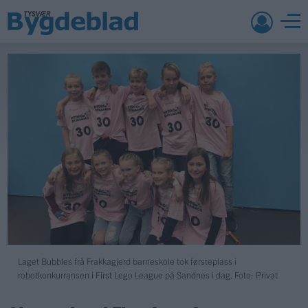
Laget Bubbles frå Frakkagjerd barneskole tok førsteplass i
robotkonkurransen i First Lego League på Sandnes i dag. Foto: Privat