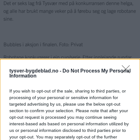
Det er seks lag frå Tysvær med på konkurransen denne helga,
og alle har brukt mange veker på å førebu seg og lage robotane
sine.
Bubbles i aksjon i finalen. Foto: Privat
Robotane konkurrerer i ein cup/serie. Etter innleiande rundar
går dei beste vidare til kvartfinalar, semifinalar og finale. Laga
tysver-bygdeblad.no -
Do Not Process My Personal
sitt oppdrag denne sesongen var å betre måten menneske finn,
Information
transporterar, nyttar eller kvittar seg med vatn på, og utforske
problem innan menneske sitt vasskretsløp.
If you wish to opt-out of the sale, sharing to third parties, or
processing of your personal or sensitive information for
Laget Bubbles frå Frakkagjerd var i finalen med laget Team
targeted advertising by us, please use the below opt-out
Gosen.
section to confirm your selection. Please note that after your
Team Gosen fekk Champion-prisen, og går vidare til
opt-out request is processed you may continue seeing
interest-based ads based on personal information utilized by
Skandinavisk finale.
us or personal information disclosed to third parties prior to
your opt-out. You may separately opt-out of the further