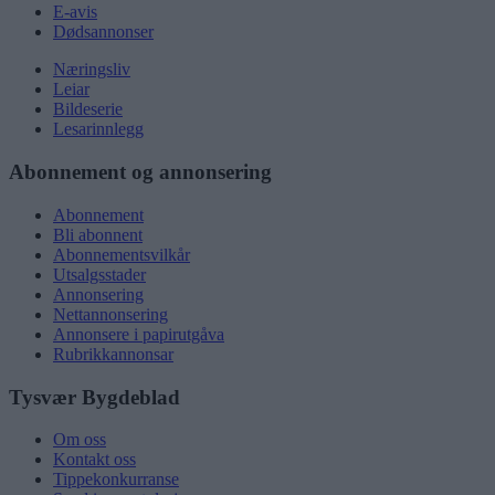
E-avis
Dødsannonser
Næringsliv
Leiar
Bildeserie
Lesarinnlegg
Abonnement og annonsering
Abonnement
Bli abonnent
Abonnementsvilkår
Utsalgsstader
Annonsering
Nettannonsering
Annonsere i papirutgåva
Rubrikkannonsar
Tysvær Bygdeblad
Om oss
Kontakt oss
Tippekonkurranse