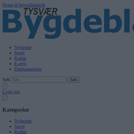
Hopp til hovedinnhold
Nyhende
Sport
Kultur
E-avis
Dødsannonser
Søk
Logg inn
Kategoriar
Nyhende
Sport
Kultur