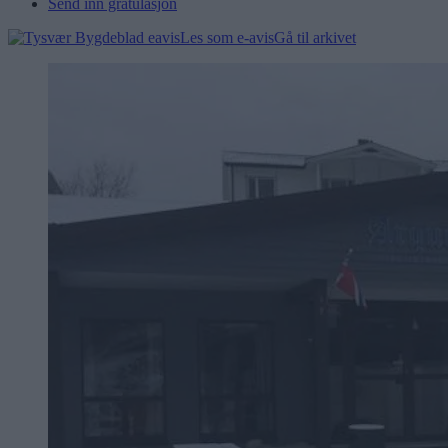
Send inn gratulasjon
Les som e-avis
Gå til arkivet