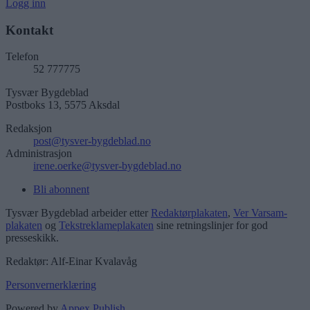
Logg inn
Kontakt
Telefon
52 777775
Tysvær Bygdeblad
Postboks 13, 5575 Aksdal
Redaksjon
post@tysver-bygdeblad.no
Administrasjon
irene.oerke@tysver-bygdeblad.no
Bli abonnent
Tysvær Bygdeblad arbeider etter
Redaktørplakaten
,
Ver Varsam-
plakaten
og
Tekstreklameplakaten
sine retningslinjer for god
presseskikk.
Redaktør: Alf-Einar Kvalavåg
Personvernerklæring
Powered by
Appex Publish