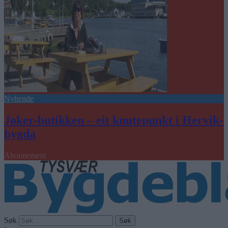
Nyhende
Joker-butikken – eit knutepunkt i Hervik-
bygda
Abonnement
Søk