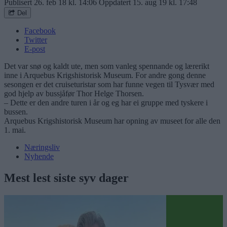
Publisert
26. feb 18 kl. 14:06
Oppdatert
15. aug 19 kl. 17:48
Del
Facebook
Twitter
E-post
Det var snø og kaldt ute, men som vanleg spennande og lærerikt
inne i Arquebus Krigshistorisk Museum. For andre gong denne
sesongen er det cruiseturistar som har funne vegen til Tysvær med
god hjelp av bussjåfør Thor Helge Thorsen.
– Dette er den andre turen i år og eg har ei gruppe med tyskere i
bussen.
Arquebus Krigshistorisk Museum har opning av museet for alle den
1. mai.
Næringsliv
Nyhende
Mest lest siste syv dager