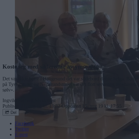
Bilde 9 av 9
Koste seg med silderettar av ymse slag
Det var ikkje berre i Haugesund det var sildebord denne helga. Både
på Tysværtunet og Nedstrandstunet var det flott servering av «havets
sølv».
Ingvild Rørtveit Myklebust
Publisert
21. aug 18 kl. 13:32
Oppdatert
15. aug 19 kl. 17:55
Del
Facebook
Twitter
E-post