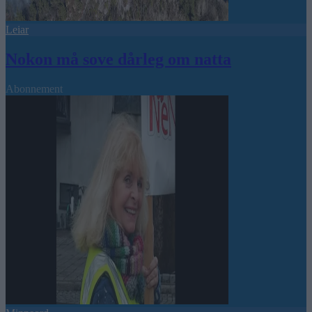
Leiar
Nokon må sove dårleg om natta
Abonnement