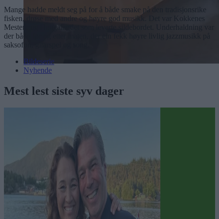
Mange hadde meldt seg på for å både smake på den tradisjonsrike
fisken, drøse med andre og høyre god musikk. Det var Kokkenes
Mesterlaug Haugalandet som leverte sildebordet. Underhaldning var
der både før og etter maten, der ein fekk høyre livlig jazzmusikk på
saksofon, gitarspel og song.
Bildeserie
Nyhende
Mest lest siste syv dager