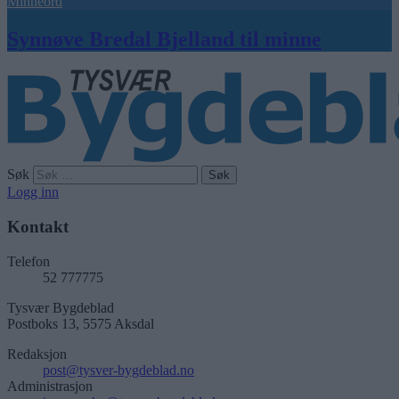
Minneord
Synnøve Bredal Bjelland til minne
Søk
Logg inn
Kontakt
Telefon
52 777775
Tysvær Bygdeblad
Postboks 13, 5575 Aksdal
Redaksjon
post@tysver-bygdeblad.no
Administrasjon