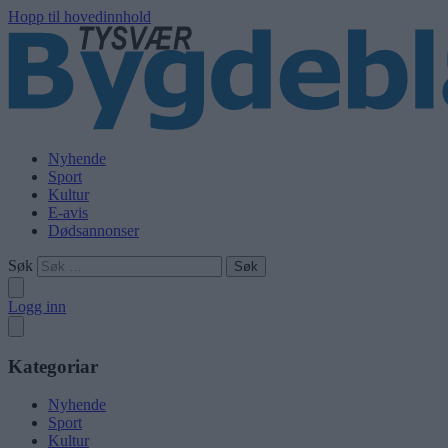
Hopp til hovedinnhold
Nyhende
Sport
Kultur
E-avis
Dødsannonser
Søk
Logg inn
Kategoriar
Nyhende
Sport
Kultur