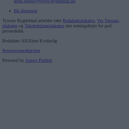
irene.oerke@tysver-bygdeblad.no
Bli abonnent
Tysvær Bygdeblad arbeider etter
Redaktørplakaten
,
Ver Varsam-
plakaten
og
Tekstreklameplakaten
sine retningslinjer for god
presseskikk.
Redaktør: Alf-Einar Kvalavåg
Personvernerklæring
Powered by
Appex Publish