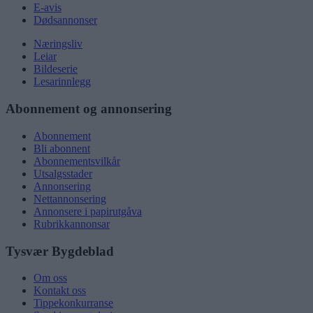
E-avis
Dødsannonser
Næringsliv
Leiar
Bildeserie
Lesarinnlegg
Abonnement og annonsering
Abonnement
Bli abonnent
Abonnementsvilkår
Utsalgsstader
Annonsering
Nettannonsering
Annonsere i papirutgåva
Rubrikkannonsar
Tysvær Bygdeblad
Om oss
Kontakt oss
Tippekonkurranse