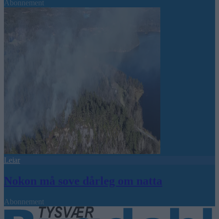
Abonnement
Leiar
Nokon må sove dårleg om natta
Abonnement