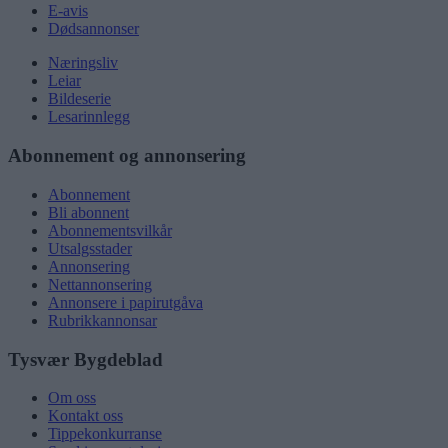
E-avis
Dødsannonser
Næringsliv
Leiar
Bildeserie
Lesarinnlegg
Abonnement og annonsering
Abonnement
Bli abonnent
Abonnementsvilkår
Utsalgsstader
Annonsering
Nettannonsering
Annonsere i papirutgåva
Rubrikkannonsar
Tysvær Bygdeblad
Om oss
Kontakt oss
Tippekonkurranse