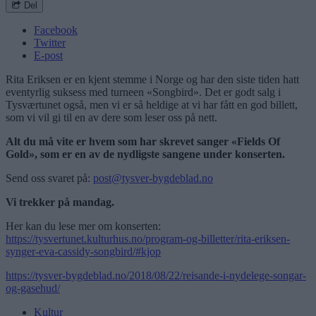
Del
Facebook
Twitter
E-post
Rita Eriksen er en kjent stemme i Norge og har den siste tiden hatt
eventyrlig suksess med turneen «Songbird». Det er godt salg i
Tysværtunet også, men vi er så heldige at vi har fått en god billett,
som vi vil gi til en av dere som leser oss på nett.
Alt du må vite er hvem som har skrevet sanger «Fields Of
Gold», som er en av de nydligste sangene under konserten.
Send oss svaret på:
post@tysver-bygdeblad.no
Vi trekker på mandag.
Her kan du lese mer om konserten:
https://tysvertunet.kulturhus.no/program-og-billetter/rita-eriksen-
synger-eva-cassidy-songbird/#kjop
https://tysver-bygdeblad.no/2018/08/22/reisande-i-nydelege-songar-
og-gasehud/
Kultur