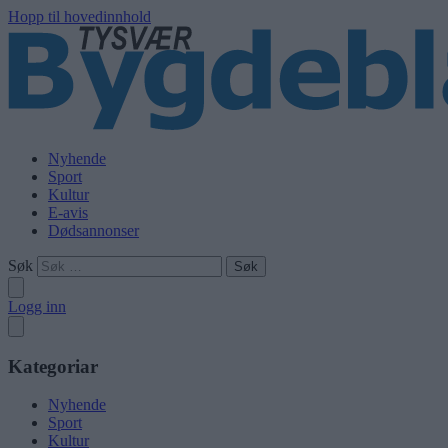
Hopp til hovedinnhold
Nyhende
Sport
Kultur
E-avis
Dødsannonser
Søk
Logg inn
Kategoriar
Nyhende
Sport
Kultur