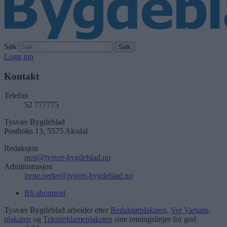
Søk
Logg inn
Kontakt
Telefon
52 777775
Tysvær Bygdeblad
Postboks 13, 5575 Aksdal
Redaksjon
post@tysver-bygdeblad.no
Administrasjon
irene.oerke@tysver-bygdeblad.no
Bli abonnent
Tysvær Bygdeblad arbeider etter
Redaktørplakaten
,
Ver Varsam-
plakaten
og
Tekstreklameplakaten
sine retningslinjer for god