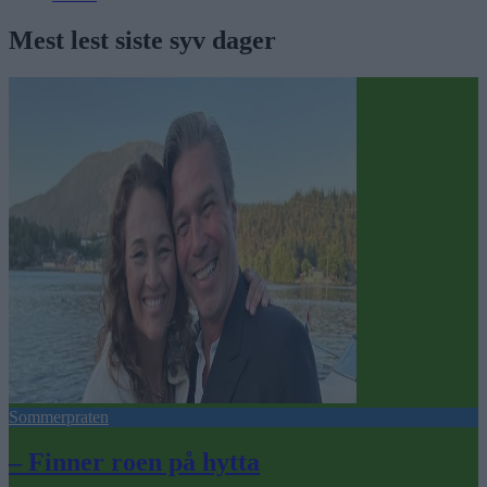
Mest lest siste syv dager
Sommerpraten
– Finner roen på hytta