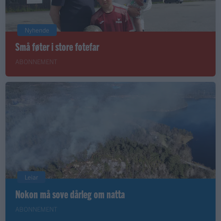
Nyhende
Små føter i store fotefar
ABONNEMENT
Leiar
Nokon må sove dårleg om natta
ABONNEMENT