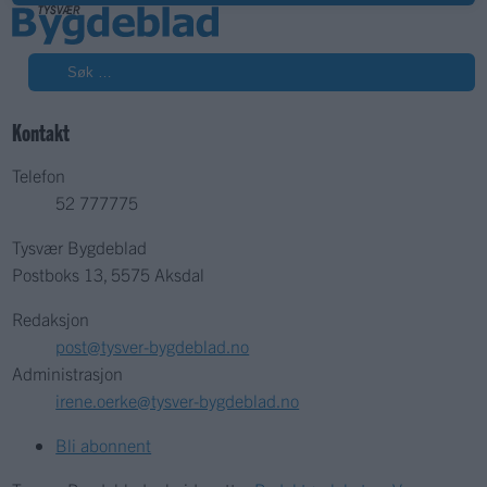
Søk
Kontakt
Telefon
52 777775
Tysvær Bygdeblad
Postboks 13, 5575 Aksdal
Redaksjon
post@tysver-bygdeblad.no
Administrasjon
irene.oerke@tysver-bygdeblad.no
Bli abonnent