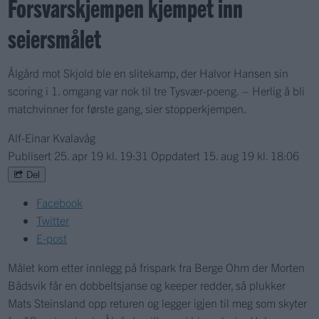
Forsvarskjempen kjempet inn
seiersmålet
Ålgård mot Skjold ble en slitekamp, der Halvor Hansen sin
scoring i 1. omgang var nok til tre Tysvær-poeng. – Herlig å bli
matchvinner for første gang, sier stopperkjempen.
Alf-Einar Kvalavåg
Publisert
25. apr 19 kl. 19:31
Oppdatert
15. aug 19 kl. 18:06
Del
Facebook
Twitter
E-post
Målet kom etter innlegg på frispark fra Berge Ohm der Morten
Bådsvik får en dobbeltsjanse og keeper redder, så plukker
Mats Steinsland opp returen og legger igjen til meg som skyter