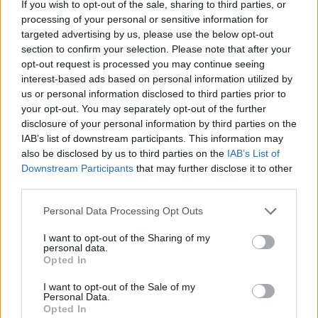
If you wish to opt-out of the sale, sharing to third parties, or
processing of your personal or sensitive information for
Jevnt
targeted advertising by us, please use the below opt-out
Kampen kunne fort vippet i alle retninger, men et
section to confirm your selection. Please note that after your
hardtkjempende Skjold-lag klarte å holde hodet kaldt. Til slutt
opt-out request is processed you may continue seeing
var det faktisk gjesten som hadde flest målsjanser i
interest-based ads based on personal information utilized by
us or personal information disclosed to third parties prior to
protokollen.
your opt-out. You may separately opt-out of the further
Keeper Håkon Bådsvik var solid, forsvarsfirere var solid,
disclosure of your personal information by third parties on the
midtbanen jobbet og slet i 90 minutter. Fremme var både
IAB’s list of downstream participants. This information may
Vegard Steinsland og Sander Hettervik mer enn nok for
also be disclosed by us to third parties on the
IAB’s List of
hjemmelaget.
Downstream Participants
that may further disclose it to other
third parties.
Vi fulgte kampen minutt for minutt her:
https://tysver-
Personal Data Processing Opt Outs
bygdeblad.no/2019/04/25/live-algard-skjold/
I want to opt-out of the Sharing of my
personal data.
Opted In
Sport
I want to opt-out of the Sale of my
Personal Data.
Mest lest siste syv dager
Opted In