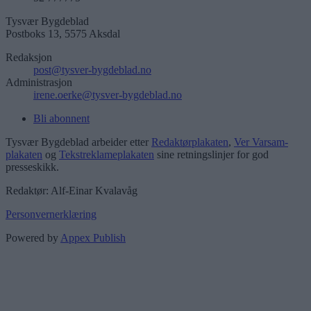
Tysvær Bygdeblad
Postboks 13, 5575 Aksdal
Redaksjon
post@tysver-bygdeblad.no
Administrasjon
irene.oerke@tysver-bygdeblad.no
Bli abonnent
Tysvær Bygdeblad arbeider etter
Redaktørplakaten
,
Ver Varsam-
plakaten
og
Tekstreklameplakaten
sine retningslinjer for god
presseskikk.
Redaktør: Alf-Einar Kvalavåg
Personvernerklæring
Powered by
Appex Publish