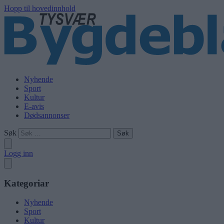
Hopp til hovedinnhold
Nyhende
Sport
Kultur
E-avis
Dødsannonser
Søk
Logg inn
Kategoriar
Nyhende
Sport
Kultur