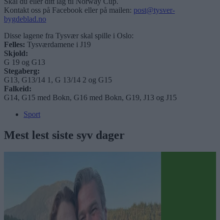
Skal du eller ditt lag til Norway Cup.
Kontakt oss på Facebook eller på mailen:
post@tysver-
bygdeblad.no
Disse lagene fra Tysvær skal spille i Oslo:
Felles:
Tysværdamene i J19
Skjold:
G 19 og G13
Stegaberg:
G13, G13/14 1, G 13/14 2 og G15
Falkeid:
G14, G15 med Bokn, G16 med Bokn, G19, J13 og J15
Sport
Mest lest siste syv dager