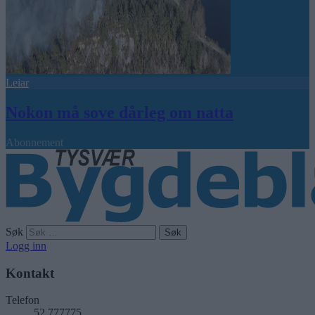
Leiar
Nokon må sove dårleg om natta
Abonnement
Søk
Logg inn
Kontakt
Telefon
52 777775