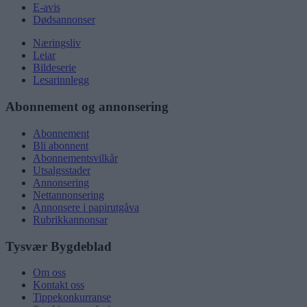
E-avis
Dødsannonser
Næringsliv
Leiar
Bildeserie
Lesarinnlegg
Abonnement og annonsering
Abonnement
Bli abonnent
Abonnementsvilkår
Utsalgsstader
Annonsering
Nettannonsering
Annonsere i papirutgåva
Rubrikkannonsar
Tysvær Bygdeblad
Om oss
Kontakt oss
Tippekonkurranse