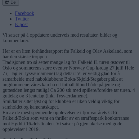
Del
Facebook
Twitter
E-post
Vi satser på å oppdatere underveis med resultater, bilder og
kommentarer.
Her er en liten forhåndsrapport fra Falkeid og Olav Askeland, som
har den største troppen.
Tradisjonen tro så setter mange lag fra Falkeid IL turen østover til
Oslo og sommerens store eventyr Norway Cup lørdag 27.juli! Hele
7 (1 lag er Tysværdamene) lag deltar! Vi er veldig glad for å
samarbeide med naboklubbene Bokn/Skjold/Stegaberg slik at
ungdommene våres kan ha ett fotball tilbud både på jente og
guttesiden lengst mulig! Ca 200 stk med spillere/foreldre tar turen. 4
guttelag og 3 jentelag (inkl Tysværdamene).
Smil/latter sitter løst og for klubben er uken veldig viktig for
samholdet og kameratskapet.
En av de mest spennende opplevelsene i fjor var årets G16
Falkeid/Bokn som vant en thriller av en straffespark konkurranse
mot Hødd i 16-delsfinalen. Vi satser på gjentakelse med gode
opplevelser i 2019.