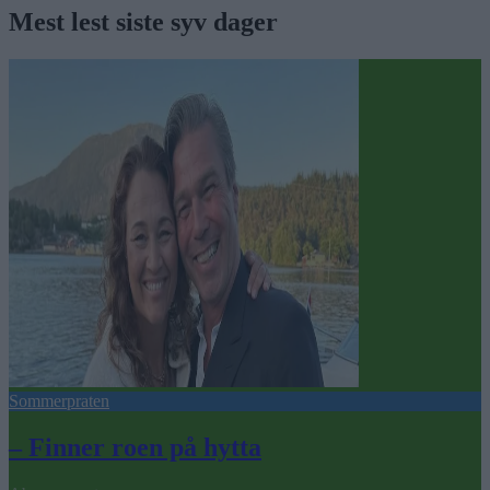
Mest lest siste syv dager
Sommerpraten
– Finner roen på hytta