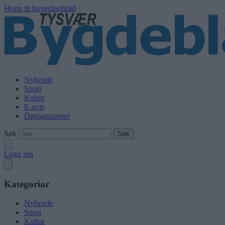
Hopp til hovedinnhold
Nyhende
Sport
Kultur
E-avis
Dødsannonser
Søk
Logg inn
Kategoriar
Nyhende
Sport
Kultur