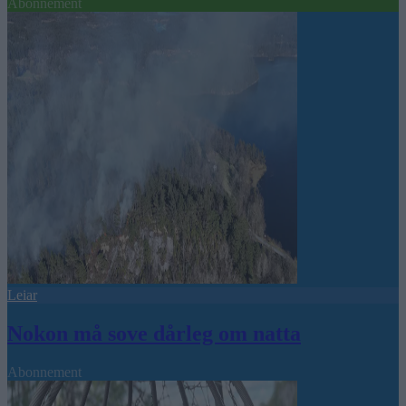
Abonnement
Leiar
Nokon må sove dårleg om natta
Abonnement