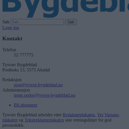
Søk
Logg inn
Kontakt
Telefon
52 777775
Tysvær Bygdeblad
Postboks 13, 5575 Aksdal
Redaksjon
post@tysver-bygdeblad.no
Administrasjon
irene.oerke@tysver-bygdeblad.no
Bli abonnent
Tysvær Bygdeblad arbeider etter
Redaktørplakaten
,
Ver Varsam-
plakaten
og
Tekstreklameplakaten
sine retningslinjer for god
presseskikk.