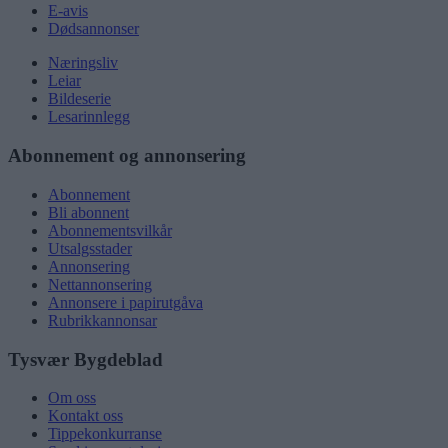
E-avis
Dødsannonser
Næringsliv
Leiar
Bildeserie
Lesarinnlegg
Abonnement og annonsering
Abonnement
Bli abonnent
Abonnementsvilkår
Utsalgsstader
Annonsering
Nettannonsering
Annonsere i papirutgåva
Rubrikkannonsar
Tysvær Bygdeblad
Om oss
Kontakt oss
Tippekonkurranse