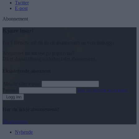
Twitter
E-post
Abonnement
Kjære lesar!
For å fortsette må du ha eit abonnement og vere innlogga.
Abonnerer du allereie på papiravisa?
Då er digital tilgang inkludert i ditt abonnement.
Eksisterende abonnent
Abo. nr eller e-post
Passord
Har du gløymt passordet?
Logg inn
Har du ikkje abonnement?
Bli abonnent
Nyhende