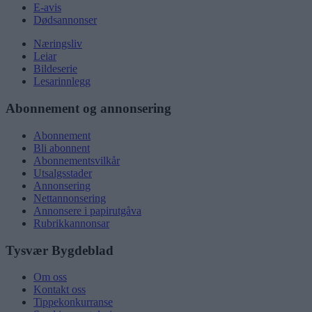
E-avis
Dødsannonser
Næringsliv
Leiar
Bildeserie
Lesarinnlegg
Abonnement og annonsering
Abonnement
Bli abonnent
Abonnementsvilkår
Utsalgsstader
Annonsering
Nettannonsering
Annonsere i papirutgåva
Rubrikkannonsar
Tysvær Bygdeblad
Om oss
Kontakt oss
Tippekonkurranse