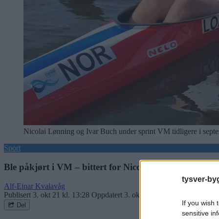
Nicolai Lønning og Ivar Buch under sprint VM tidligere i sept
Sport
Ble påkjørt i VM – bittert for Nicolai og Ivar
tysver-by
Alf-Einar Kvalavåg
Publisert
3. okt 21 kl. 13:28
Oppdatert
3. okt 21 kl. 21:21
If you wish 
Del
sensitive in