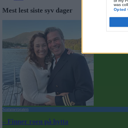
of my P
was col
Mest lest siste syv dager
Opted 
Sommerpraten
– Finner roen på hytta