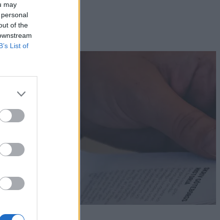
ou may
 personal
out of the
 downstream
B’s List of