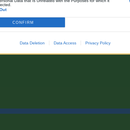
ersonal Data that Is Unrelated with the Purposes for which it
lected.
Out
CONFIRM
Data Deletion
Data Access
Privacy Policy