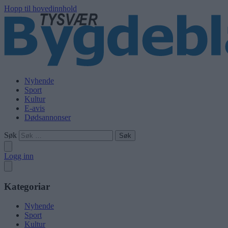
Hopp til hovedinnhold
Nyhende
Sport
Kultur
E-avis
Dødsannonser
Søk
Logg inn
Kategoriar
Nyhende
Sport
Kultur