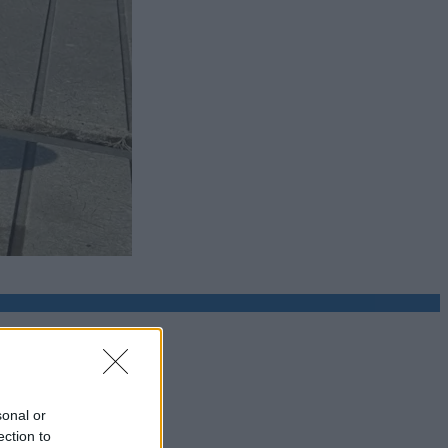
sonal or
ection to