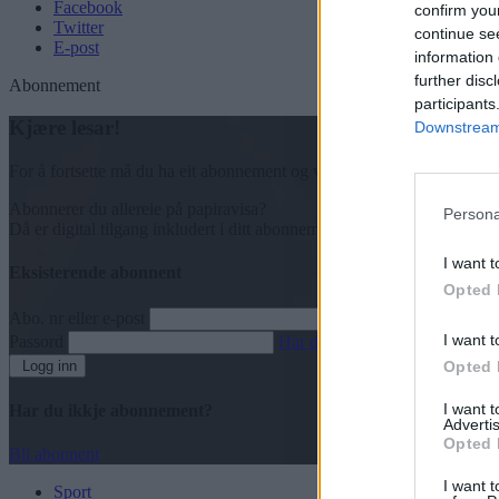
Facebook
confirm you
Twitter
continue se
E-post
information 
further disc
Abonnement
participants
Kjære lesar!
Downstream 
For å fortsette må du ha eit abonnement og vere innlogga.
Abonnerer du allereie på papiravisa?
Persona
Då er digital tilgang inkludert i ditt abonnement.
I want t
Eksisterende abonnent
Opted 
Abo. nr eller e-post
I want t
Passord
Har du gløymt passordet?
Logg inn
Opted 
I want 
Har du ikkje abonnement?
Advertis
Opted 
Bli abonnent
I want t
Sport