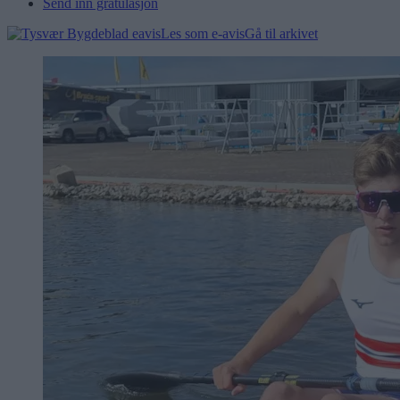
Send inn gratulasjon
Les som e-avis
Gå til arkivet