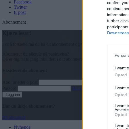
Facebook
confirm you
Twitter
continue se
E-post
information 
further disc
Abonnement
participants
Kjære lesar!
Downstream 
For å fortsette må du ha eit abonnement og vere innlogga.
Abonnerer du allereie på papiravisa?
Persona
Då er digital tilgang inkludert i ditt abonnement.
I want t
Eksisterende abonnent
Opted 
Abo. nr eller e-post
I want t
Passord
Har du gløymt passordet?
Logg inn
Opted 
I want 
Har du ikkje abonnement?
Advertis
Opted 
Bli abonnent
I want t
Nyhende