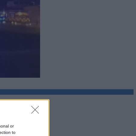
sonal or
ection to