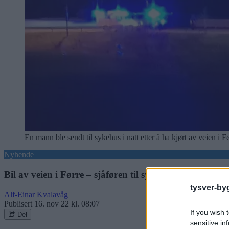
En mann ble sendt til sykehus i natt etter å ha kjørt av veien i 
Nyhende
Bil av veien i Førre – sjåføren til sykehus for sjekk
tysver-by
Alf-Einar Kvalavåg
Publisert
16. nov 22 kl. 08:07
If you wish 
Del
sensitive in