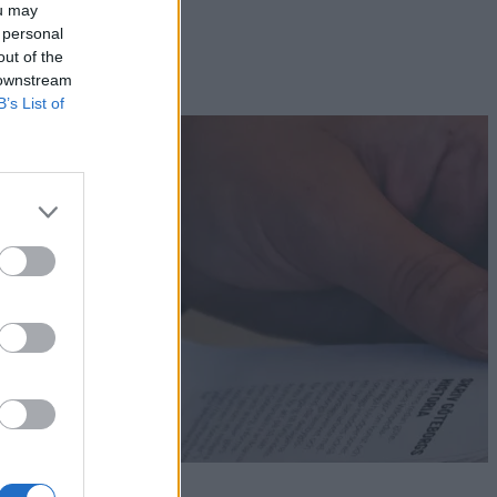
ou may
 personal
out of the
 downstream
B’s List of