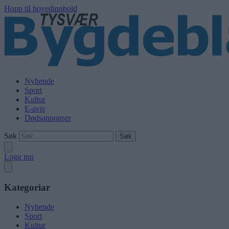
Hopp til hovedinnhold
Nyhende
Sport
Kultur
E-avis
Dødsannonser
Søk
Logg inn
Kategoriar
Nyhende
Sport
Kultur