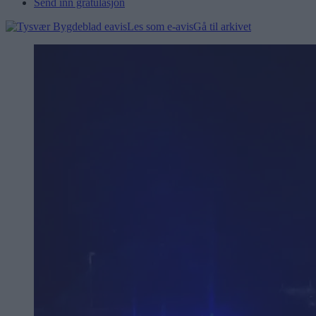
Send inn gratulasjon
Les som e-avis
Gå til arkivet