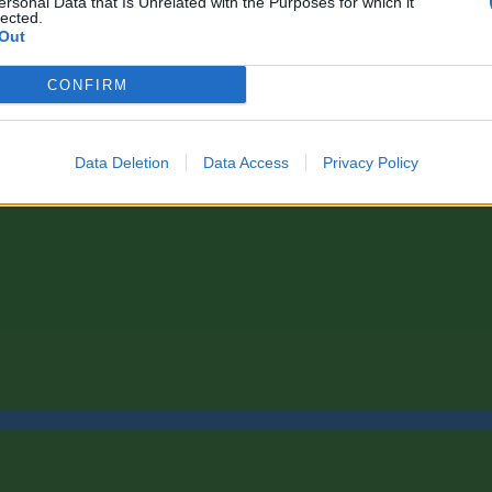
ersonal Data that Is Unrelated with the Purposes for which it
lected.
Out
CONFIRM
Data Deletion
Data Access
Privacy Policy