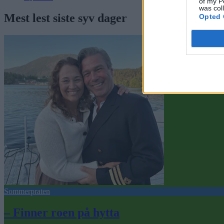
of my P
was col
Mest lest siste syv dager
Opted 
Sommerpraten
– Finner roen på hytta