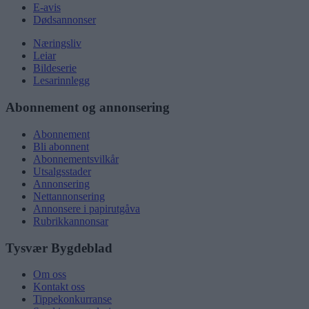
E-avis
Dødsannonser
Næringsliv
Leiar
Bildeserie
Lesarinnlegg
Abonnement og annonsering
Abonnement
Bli abonnent
Abonnementsvilkår
Utsalgsstader
Annonsering
Nettannonsering
Annonsere i papirutgåva
Rubrikkannonsar
Tysvær Bygdeblad
Om oss
Kontakt oss
Tippekonkurranse