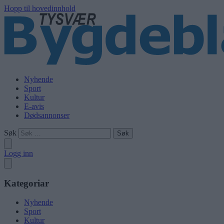
Hopp til hovedinnhold
Nyhende
Sport
Kultur
E-avis
Dødsannonser
Søk
Logg inn
Kategoriar
Nyhende
Sport
Kultur