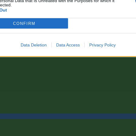
ersonal Data that Is Unrelated with the Purposes for which it
lected.
Out
CONFIRM
Data Deletion
Data Access
Privacy Policy