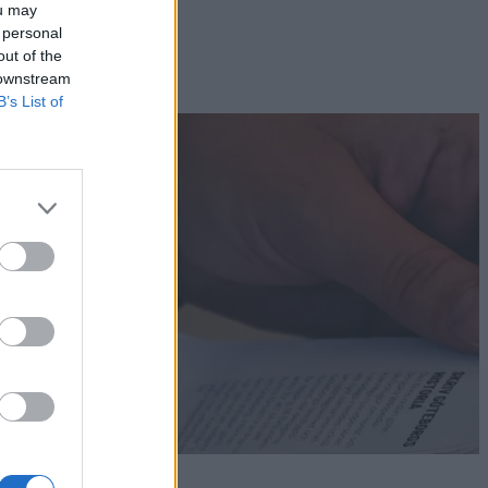
ou may
 personal
out of the
 downstream
B’s List of