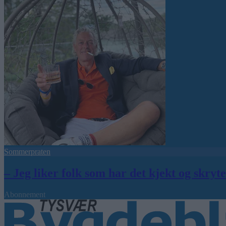
Sommerpraten
– Jeg liker folk som har det kjekt og skryt
Abonnement