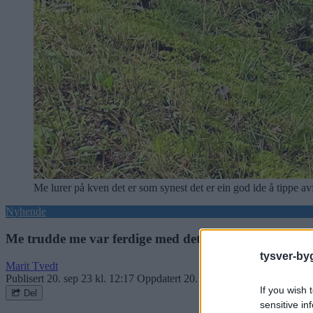
Me lurer på kven det er som synest det er ein god ide å tippe avf
Nyhende
Me trudde me var ferdige med dette
tysver-by
Marit Tvedt
Publisert
20. sep 23 kl. 12:17
Oppdatert
20. sep 23 kl. 13:54
If you wish 
Del
sensitive in