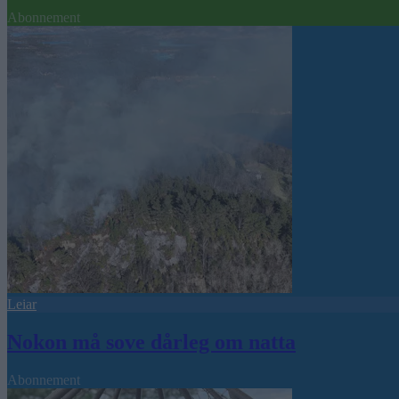
Abonnement
Leiar
Nokon må sove dårleg om natta
Abonnement