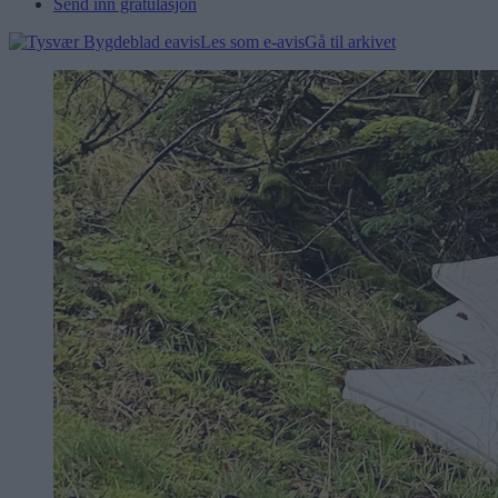
Send inn gratulasjon
Les som e-avis
Gå til arkivet