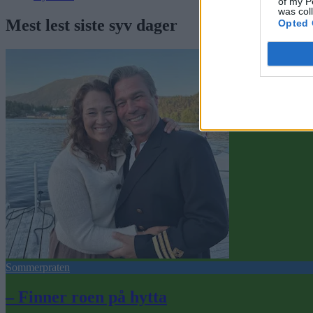
of my P
was col
Mest lest siste syv dager
Opted 
Sommerpraten
– Finner roen på hytta