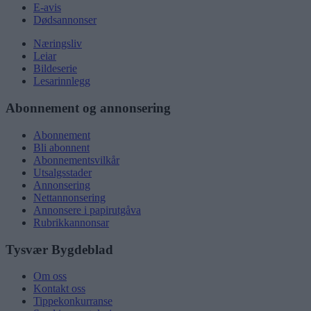
E-avis
Dødsannonser
Næringsliv
Leiar
Bildeserie
Lesarinnlegg
Abonnement og annonsering
Abonnement
Bli abonnent
Abonnementsvilkår
Utsalgsstader
Annonsering
Nettannonsering
Annonsere i papirutgåva
Rubrikkannonsar
Tysvær Bygdeblad
Om oss
Kontakt oss
Tippekonkurranse