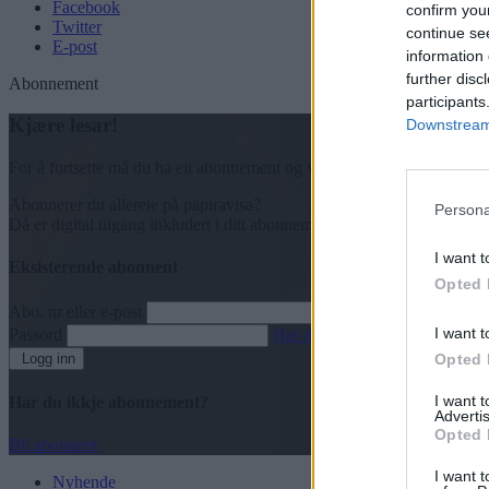
Facebook
confirm you
Twitter
continue se
E-post
information 
further disc
Abonnement
participants
Kjære lesar!
Downstream 
For å fortsette må du ha eit abonnement og vere innlogga.
Abonnerer du allereie på papiravisa?
Persona
Då er digital tilgang inkludert i ditt abonnement.
I want t
Eksisterende abonnent
Opted 
Abo. nr eller e-post
I want t
Passord
Har du gløymt passordet?
Logg inn
Opted 
I want 
Har du ikkje abonnement?
Advertis
Opted 
Bli abonnent
I want t
Nyhende