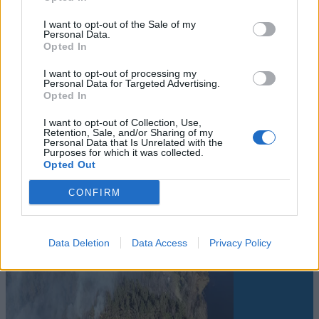
I want to opt-out of the Sale of my
Personal Data.
Opted In
Sommerpraten
I want to opt-out of processing my
Personal Data for Targeted Advertising.
Opted In
– Jeg liker folk som har det kjekt og
skryter og er fornøyd
I want to opt-out of Collection, Use,
Retention, Sale, and/or Sharing of my
Personal Data that Is Unrelated with the
Abonnement
Purposes for which it was collected.
Opted Out
CONFIRM
Data Deletion
Data Access
Privacy Policy