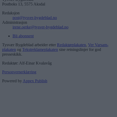
Postboks 13, 5575 Aksdal
Redaksjon
post@tysver-bygdeblad.no
Administrasjon
irene.oerke@tysver-bygdeblad.no
Bli abonnent
Tysvær Bygdeblad arbeider etter
Redaktørplakaten
,
Ver Varsam-
plakaten
og
Tekstreklameplakaten
sine retningslinjer for god
presseskikk.
Redaktør: Alf-Einar Kvalavåg
Personvernerklæring
Powered by
Appex Publish