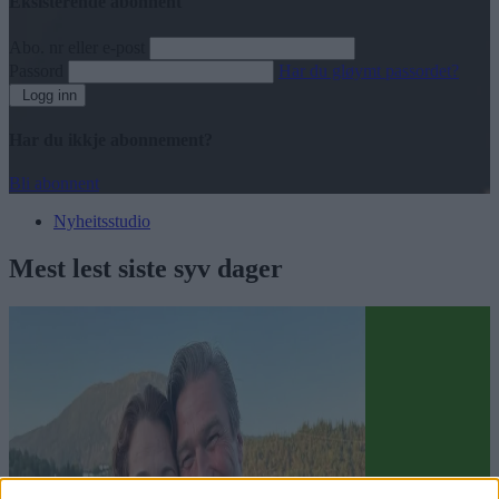
Eksisterende abonnent
Abo. nr eller e-post
Passord
Har du gløymt passordet?
Logg inn
Har du ikkje abonnement?
Bli abonnent
Nyheitsstudio
Mest lest siste syv dager