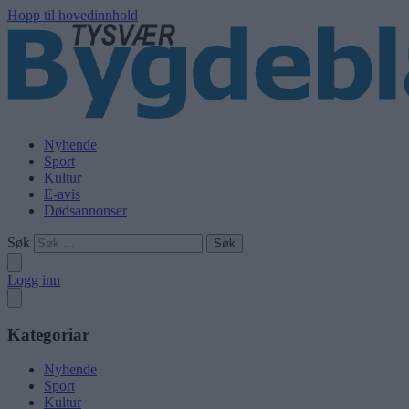
Hopp til hovedinnhold
Nyhende
Sport
Kultur
E-avis
Dødsannonser
Søk
Logg inn
Kategoriar
Nyhende
Sport
Kultur