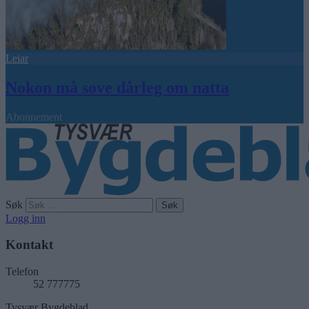
Leiar
Nokon må sove dårleg om natta
Abonnement
Søk
Logg inn
Kontakt
Telefon
52 777775
Tysvær Bygdeblad