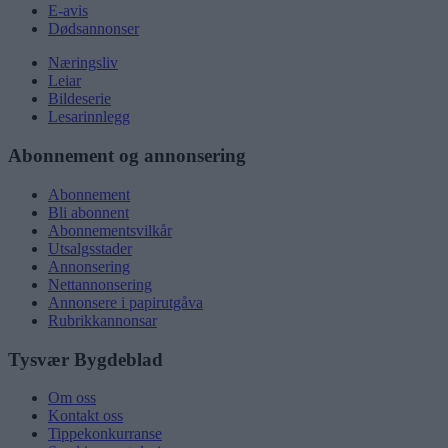
E-avis
Dødsannonser
Næringsliv
Leiar
Bildeserie
Lesarinnlegg
Abonnement og annonsering
Abonnement
Bli abonnent
Abonnementsvilkår
Utsalgsstader
Annonsering
Nettannonsering
Annonsere i papirutgåva
Rubrikkannonsar
Tysvær Bygdeblad
Om oss
Kontakt oss
Tippekonkurranse