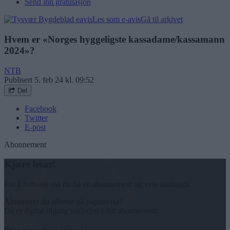
Send inn gratulasjon
Les som e-avis
Gå til arkivet
Hvem er «Norges hyggeligste kassadame/kassamann
2024»?
NTB
Publisert
5. feb 24 kl. 09:52
Del
Facebook
Twitter
E-post
Abonnement
Kjære lesar!
For å fortsette må du ha eit abonnement og vere innlogga.
Abonnerer du allereie på papiravisa?
Då er digital tilgang inkludert i ditt abonnement.