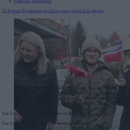
Send inn gratulasjon
Les som e-avis
Gå til arkivet
Desse fire ungdommane, Tor Jørgensen Baustad, Maria
Hetland, Tore Førland og Daniel Østrem Gaupås jublar
over at deira eigne hus snart er ferdige til innflytting.
Foto Marit Tvedt
FOTO: Marit Tvedt
Bilde 1 av 4
For å sjå desse bildene må du ha eit abonnement.
For å sjå desse bildene må du ha eit abonnement.