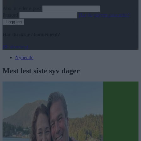
Abo. nr eller e-post
Passord
Har du gløymt passordet?
Logg inn
Har du ikkje abonnement?
Bli abonnent
Nyhende
Mest lest siste syv dager