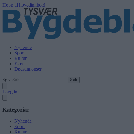
Hopp til hovedinnhold
Nyhende
Sport
Kultur
E-avis
Dødsannonser
Søk
Logg inn
Kategoriar
Nyhende
Sport
Kultur