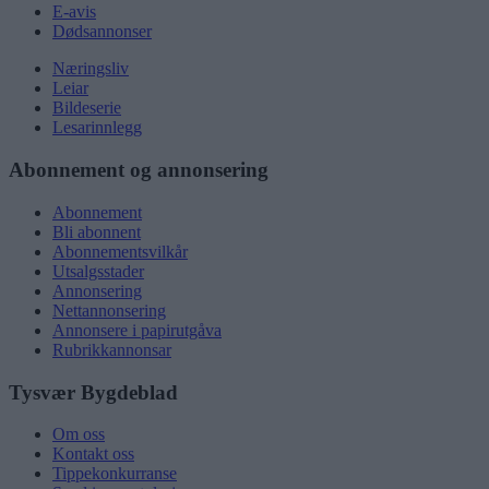
E-avis
Dødsannonser
Næringsliv
Leiar
Bildeserie
Lesarinnlegg
Abonnement og annonsering
Abonnement
Bli abonnent
Abonnementsvilkår
Utsalgsstader
Annonsering
Nettannonsering
Annonsere i papirutgåva
Rubrikkannonsar
Tysvær Bygdeblad
Om oss
Kontakt oss
Tippekonkurranse