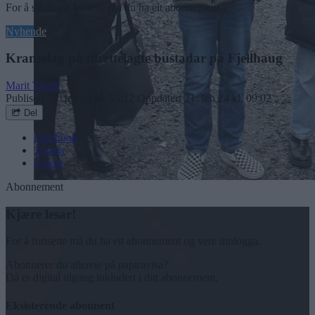
For å sjå desse bildene må du ha eit abonnement.
Nyhende
Kranselag på tilrettelagte bustadar på Fjellhaug
Marit Tvedt
Publisert
20. feb 24 kl. 15:12
Oppdatert
21. feb 24 kl. 09:02
Del
Facebook
Twitter
E-post
Abonnement
Kjære lesar!
For å fortsette må du ha eit abonnement og vere innlogga.
Abonnerer du allereie på papiravisa?
Då er digital tilgang inkludert i ditt abonnement.
Eksisterende abonnent