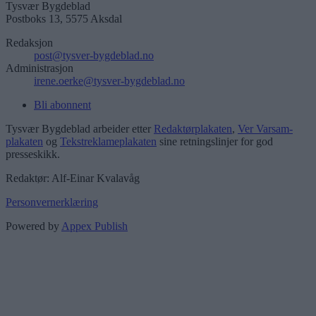
Tysvær Bygdeblad
Postboks 13, 5575 Aksdal
Redaksjon
post@tysver-bygdeblad.no
Administrasjon
irene.oerke@tysver-bygdeblad.no
Bli abonnent
Tysvær Bygdeblad arbeider etter
Redaktørplakaten
,
Ver Varsam-
plakaten
og
Tekstreklameplakaten
sine retningslinjer for god
presseskikk.
Redaktør: Alf-Einar Kvalavåg
Personvernerklæring
Powered by
Appex Publish