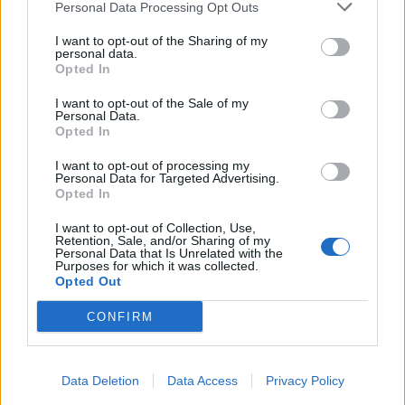
Personal Data Processing Opt Outs
I want to opt-out of the Sharing of my
personal data.
Sommerpraten
Opted In
– Finner roen på hytta
I want to opt-out of the Sale of my
Personal Data.
ABONNEMENT
Opted In
I want to opt-out of processing my
Personal Data for Targeted Advertising.
Opted In
I want to opt-out of Collection, Use,
Retention, Sale, and/or Sharing of my
Personal Data that Is Unrelated with the
Purposes for which it was collected.
Opted Out
CONFIRM
Leiar
Nokon må sove dårleg om natta
Data Deletion
Data Access
Privacy Policy
ABONNEMENT