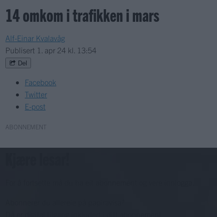
14 omkom i trafikken i mars
Alf-Einar Kvalavåg
Publisert
1. apr 24 kl. 13:54
Del
Facebook
Twitter
E-post
ABONNEMENT
Kjære lesar!
For å fortsette må du ha eit abonnement og vere innlogga.
Abonnerer du allereie på papiravisa?
Då er digital tilgang inkludert i ditt abonnement.