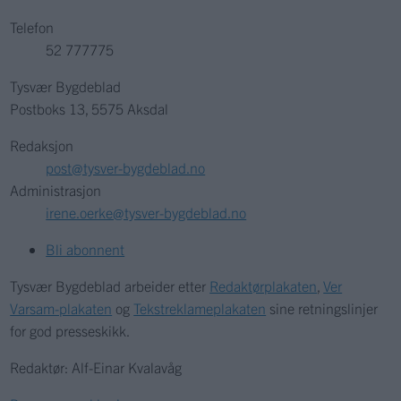
Telefon
52 777775
Tysvær Bygdeblad
Postboks 13, 5575 Aksdal
Redaksjon
post@tysver-bygdeblad.no
Administrasjon
irene.oerke@tysver-bygdeblad.no
Bli abonnent
Tysvær Bygdeblad arbeider etter
Redaktørplakaten
,
Ver
Varsam-plakaten
og
Tekstreklameplakaten
sine retningslinjer
for god presseskikk.
Redaktør: Alf-Einar Kvalavåg