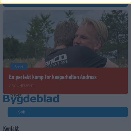
Sport
En perfekt kamp for keeperhelten Andreas
ABONNEMENT
Søk
Kontakt