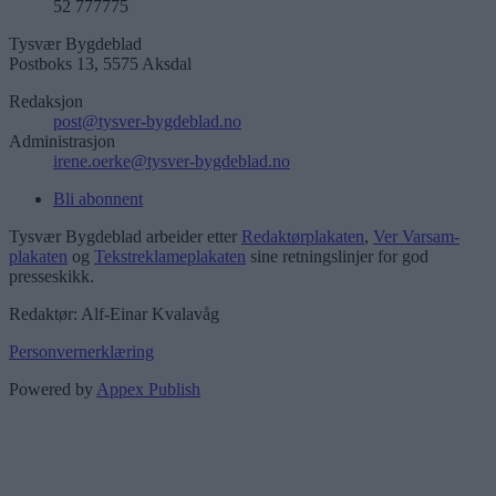
52 777775
Tysvær Bygdeblad
Postboks 13, 5575 Aksdal
Redaksjon
post@tysver-bygdeblad.no
Administrasjon
irene.oerke@tysver-bygdeblad.no
Bli abonnent
Tysvær Bygdeblad arbeider etter
Redaktørplakaten
,
Ver Varsam-
plakaten
og
Tekstreklameplakaten
sine retningslinjer for god
presseskikk.
Redaktør: Alf-Einar Kvalavåg
Personvernerklæring
Powered by
Appex Publish