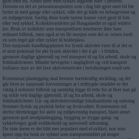
gjort med bil. Andel turer med sykkel utgjorde bare 5 prosent.
Dersom en del av persontransporten som i dag blir gjort med bil ble
byttet ut med gange eller sykkel, ville det gi både en helsegevinst og
en miljøgevinst. Særlig disse korte turene kunne vært gjort til fots
eller ved sykkel. Kollektivandelen på Haugalandet er også relativt
lav. Bruk av kollektiv som transportform innebærer ikke bare
redusert bilbruk, men også at en får mosjon som del av reisen fordi
en som regel går eller sykler til holdeplass.
Den nasjonale handlingsplanen for fysisk aktivitet viser til at det er
et stort potensial for økt fysisk aktivitet i det å gå – i fritiden,
gjennom daglige gjøremål og ved transport til og fra arbeid, skole og
fritidsaktiviteter. Mindre bevegelse i dagliglivet og ved transport
forklarer mye av det lave aktivitetsnivået i befolkningen totalt sett.
Kommunal planlegging skal fremme bærekraftig utvikling, og det
går frem av nasjonale forventninger at i tettbygde områder er det
viktig å redusere bilbruk og samtidig legge til rette for at flere kan gå
og sykle ved daglige gjøremål, til og fra arbeid, skole og
fritidsaktiviteter. Gå- og aktivitetsvennlige lokalsamfunn og nabolag
fremmer fysisk og psykisk helse og livskvalitet. Kommunen må
derfor tilrettelegge for aktiv og miljøvennlig transport, blant annet
gjennom god arealplanlegging, bygging av trygge gang- og
sykkelveger, godt vedlikehold og universell utforming.
De siste årene er det blitt mer populært med el-sykkel, noe som
åpner opp for bruk av sykkel som transportmiddel på lengre