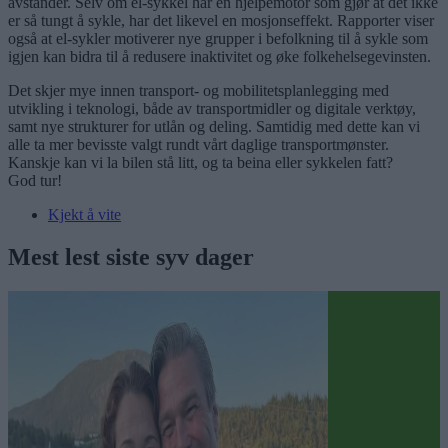
avstander. Selv om el-sykkel har en hjelpemotor som gjør at det ikke
er så tungt å sykle, har det likevel en mosjonseffekt. Rapporter viser
også at el-sykler motiverer nye grupper i befolkning til å sykle som
igjen kan bidra til å redusere inaktivitet og øke folkehelsegevinsten.
Det skjer mye innen transport- og mobilitetsplanlegging med
utvikling i teknologi, både av transportmidler og digitale verktøy,
samt nye strukturer for utlån og deling. Samtidig med dette kan vi
alle ta mer bevisste valgt rundt vårt daglige transportmønster.
Kanskje kan vi la bilen stå litt, og ta beina eller sykkelen fatt?
God tur!
Kjekt å vite
Mest lest siste syv dager