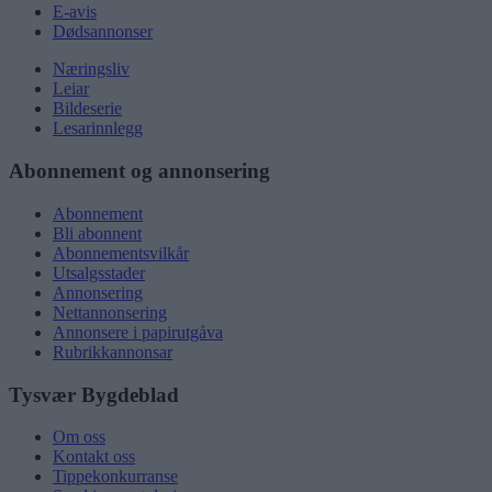
E-avis
Dødsannonser
Næringsliv
Leiar
Bildeserie
Lesarinnlegg
Abonnement og annonsering
Abonnement
Bli abonnent
Abonnementsvilkår
Utsalgsstader
Annonsering
Nettannonsering
Annonsere i papirutgåva
Rubrikkannonsar
Tysvær Bygdeblad
Om oss
Kontakt oss
Tippekonkurranse