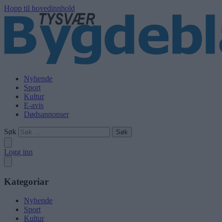
Hopp til hovedinnhold
Nyhende
Sport
Kultur
E-avis
Dødsannonser
Søk
Logg inn
Kategoriar
Nyhende
Sport
Kultur