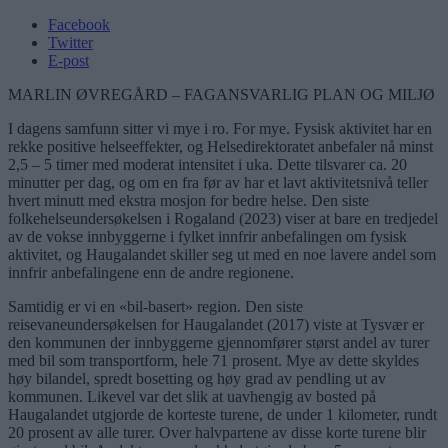
Facebook
Twitter
E-post
MARLIN ØVREGÅRD – FAGANSVARLIG PLAN OG MILJØ
I dagens samfunn sitter vi mye i ro. For mye. Fysisk aktivitet har en
rekke positive helseeffekter, og Helsedirektoratet anbefaler nå minst
2,5 – 5 timer med moderat intensitet i uka. Dette tilsvarer ca. 20
minutter per dag, og om en fra før av har et lavt aktivitetsnivå teller
hvert minutt med ekstra mosjon for bedre helse. Den siste
folkehelseundersøkelsen i Rogaland (2023) viser at bare en tredjedel
av de vokse innbyggerne i fylket innfrir anbefalingen om fysisk
aktivitet, og Haugalandet skiller seg ut med en noe lavere andel som
innfrir anbefalingene enn de andre regionene.
Samtidig er vi en «bil-basert» region. Den siste
reisevaneundersøkelsen for Haugalandet (2017) viste at Tysvær er
den kommunen der innbyggerne gjennomfører størst andel av turer
med bil som transportform, hele 71 prosent. Mye av dette skyldes
høy bilandel, spredt bosetting og høy grad av pendling ut av
kommunen. Likevel var det slik at uavhengig av bosted på
Haugalandet utgjorde de korteste turene, de under 1 kilometer, rundt
20 prosent av alle turer. Over halvpartene av disse korte turene blir