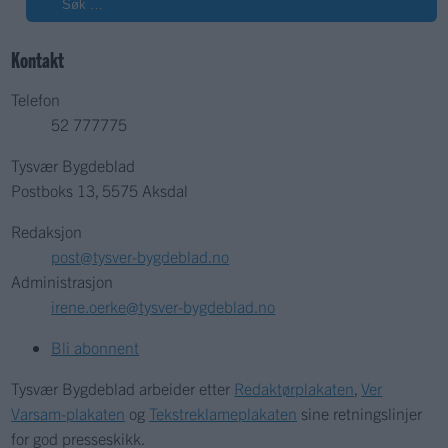
Kontakt
Telefon
52 777775
Tysvær Bygdeblad
Postboks 13, 5575 Aksdal
Redaksjon
post@tysver-bygdeblad.no
Administrasjon
irene.oerke@tysver-bygdeblad.no
Bli abonnent
Tysvær Bygdeblad arbeider etter
Redaktørplakaten
,
Ver
Varsam-plakaten
og
Tekstreklameplakaten
sine retningslinjer
for god presseskikk.