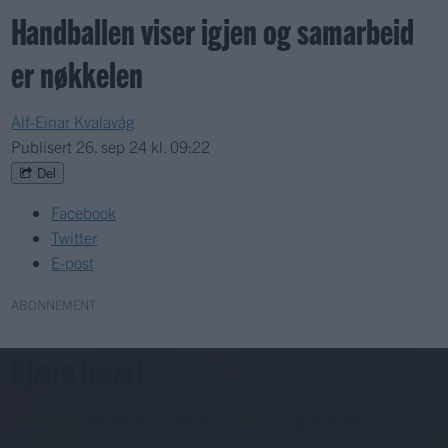
Handballen viser igjen og samarbeid
er nøkkelen
Alf-Einar Kvalavåg
Publisert
26. sep 24 kl. 09:22
Del
Facebook
Twitter
E-post
ABONNEMENT
Kjære lesar!
For å fortsette må du ha eit abonnement og vere innlogga.