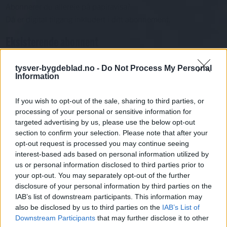
Abonnerer du allereie på papiravisa?
Då er digital tilgang inkludert i ditt abonnement.
Eksisterende abonnent
Abo. nr eller e-post
tysver-bygdeblad.no -
Do Not Process My Personal
Passord
Har du gløymt passordet?
Information
Logg inn
If you wish to opt-out of the sale, sharing to third parties, or
Har du ikkje abonnement?
processing of your personal or sensitive information for
targeted advertising by us, please use the below opt-out
Bli abonnent
section to confirm your selection. Please note that after your
opt-out request is processed you may continue seeing
Sport
interest-based ads based on personal information utilized by
us or personal information disclosed to third parties prior to
Mest lest siste syv dager
your opt-out. You may separately opt-out of the further
disclosure of your personal information by third parties on the
IAB’s list of downstream participants. This information may
also be disclosed by us to third parties on the
IAB’s List of
Downstream Participants
that may further disclose it to other