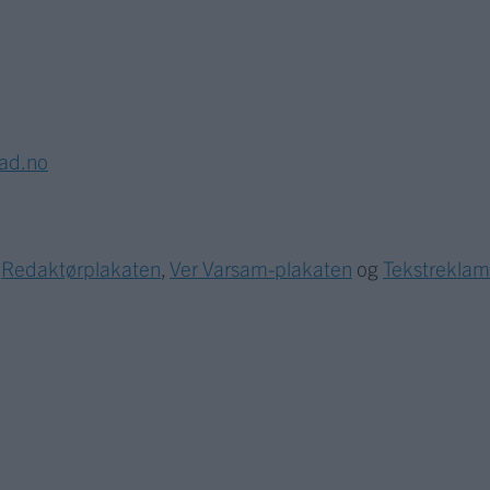
lad.no
r
Redaktørplakaten
,
Ver Varsam-plakaten
og
Tekstrekla