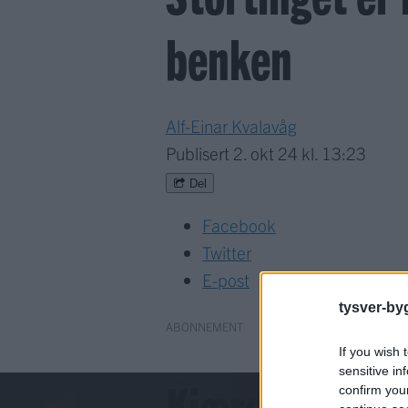
benken
Alf-Einar Kvalavåg
Publisert
2. okt 24 kl. 13:23
Del
Facebook
Twitter
E-post
tysver-by
ABONNEMENT
If you wish 
sensitive in
Kjære lesar!
confirm you