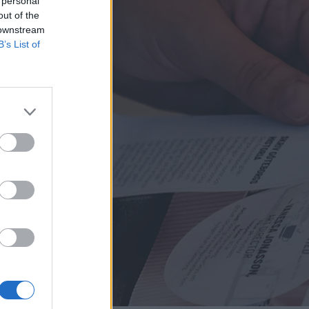
 personal
out of the
 downstream
B’s List of