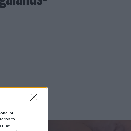
sonal or
ection to
ou may