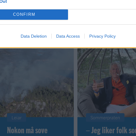
Out
CONFIRM
 dager
Data Deletion
Data Access
Privacy Policy
Leiar
Sommerpraten
Nokon må sove
– Jeg liker folk s