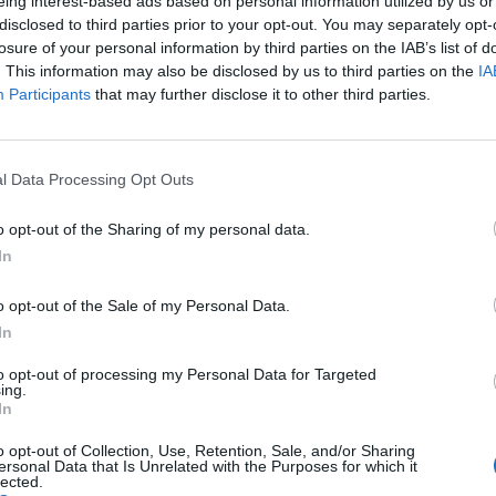
eing interest-based ads based on personal information utilized by us or
disclosed to third parties prior to your opt-out. You may separately opt-
losure of your personal information by third parties on the IAB’s list of
. This information may also be disclosed by us to third parties on the
IA
nnement og vere innlogga.
Participants
that may further disclose it to other third parties.
isa?
itt abonnement.
l Data Processing Opt Outs
o opt-out of the Sharing of my personal data.
In
ar du gløymt passordet?
o opt-out of the Sale of my Personal Data.
In
to opt-out of processing my Personal Data for Targeted
nement?
ing.
In
o opt-out of Collection, Use, Retention, Sale, and/or Sharing
ersonal Data that Is Unrelated with the Purposes for which it
lected.