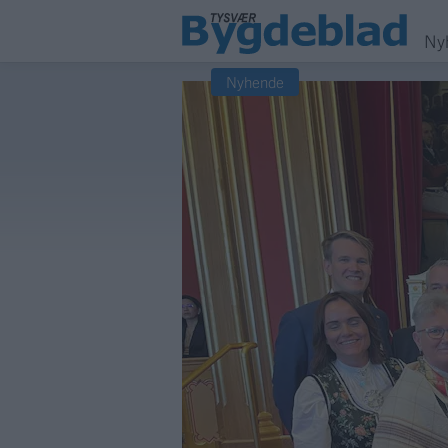
Ny
Nyhende