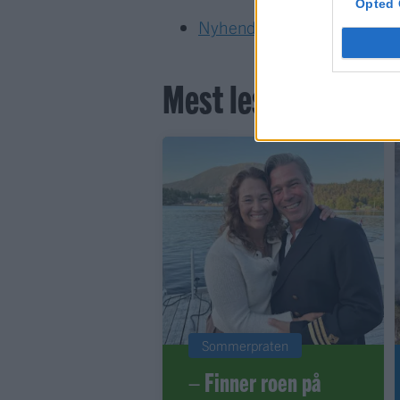
Opted 
Nyhende
Mest lest siste syv
Sommerpraten
– Finner roen på