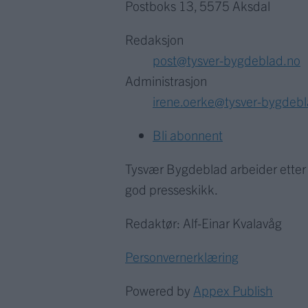
Postboks 13, 5575 Aksdal
Redaksjon
post@tysver-bygdeblad.no
Administrasjon
irene.oerke@tysver-bygdeb
Bli abonnent
Tysvær Bygdeblad arbeider ette
god presseskikk.
Redaktør: Alf-Einar Kvalavåg
Personvernerklæring
Powered by
Appex Publish