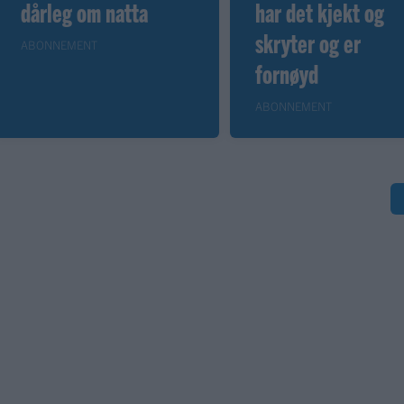
dårleg om natta
har det kjekt og
skryter og er
ABONNEMENT
fornøyd
ABONNEMENT
S