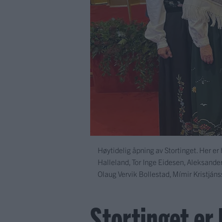
Høytidelig åpning av Stortinget. Her e
Halleland, Tor Inge Eidesen, Aleksande
Olaug Vervik Bollestad, Mímir Kristjánss
Stortinget er