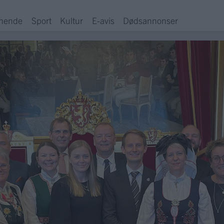
hende
Sport
Kultur
E-avis
Dødsannonser