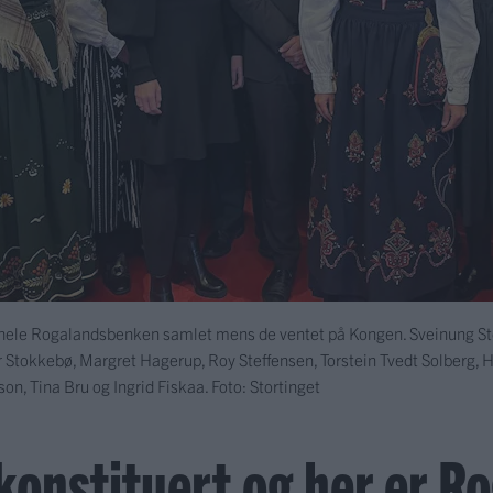
r hele Rogalandsbenken samlet mens de ventet på Kongen. Sveinung Ste
r Stokkebø, Margret Hagerup, Roy Steffensen, Torstein Tvedt Solberg, H
on, Tina Bru og Ingrid Fiskaa. Foto: Stortinget
 konstituert og her er R