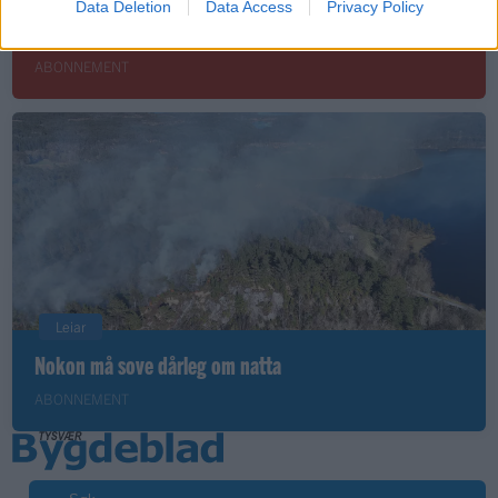
Data Deletion
Data Access
Privacy Policy
Små føter i store fotefar
ABONNEMENT
Leiar
Nokon må sove dårleg om natta
ABONNEMENT
Søk