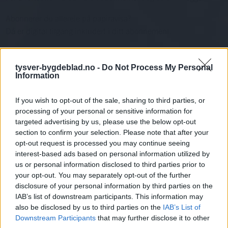
Abonnerer du allereie på papiravisa?
Då er digital tilgang inkludert i ditt abonnement.
Eksisterende abonnent
tysver-bygdeblad.no -
Do Not Process My Personal
Abo. nr eller e-post
Information
Passord
Har du gløymt passordet?
Logg inn
If you wish to opt-out of the sale, sharing to third parties, or
processing of your personal or sensitive information for
Har du ikkje abonnement?
targeted advertising by us, please use the below opt-out
section to confirm your selection. Please note that after your
Bli abonnent
opt-out request is processed you may continue seeing
interest-based ads based on personal information utilized by
Nyheitsstudio
us or personal information disclosed to third parties prior to
your opt-out. You may separately opt-out of the further
Mest lest siste syv dager
disclosure of your personal information by third parties on the
IAB’s list of downstream participants. This information may
also be disclosed by us to third parties on the
IAB’s List of
Downstream Participants
that may further disclose it to other