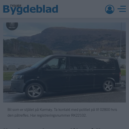
Bil som er stjålet på Karmøy. Ta kontakt med politiet på tlf 02800 hvis
den påtreffes. Har registreringsnummer RK22102.