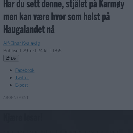
Har du sett denne, stjålet på Karmøy
men kan være hvor som helst på
Haugalandet nå
Alf-Einar Kvalavåg
Publisert
29. okt 24 kl. 11:56
Del
Facebook
Twitter
E-post
ABONNEMENT
Kjære lesar!
For å fortsette må du ha eit abonnement og vere innlogga.