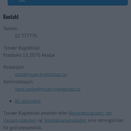
Kontakt
Telefon
52 777775
Tysvær Bygdeblad
Postboks 13, 5575 Aksdal
Redaksjon
post@tysver-bygdeblad.no
Administrasjon
irene.oerke@tysver-bygdeblad.no
Bli abonnent
Tysvær Bygdeblad arbeider etter
Redaktørplakaten
,
Ver
Varsam-plakaten
og
Tekstreklameplakaten
sine retningslinjer
for god presseskikk.