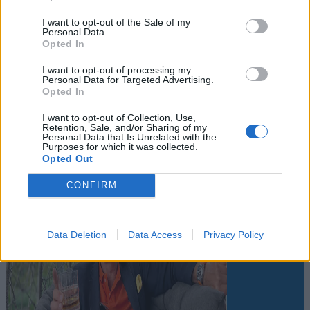
I want to opt-out of the Sale of my
Personal Data.
Opted In
Leiar
I want to opt-out of processing my
Personal Data for Targeted Advertising.
Opted In
Nokon må sove dårleg om natta
I want to opt-out of Collection, Use,
Abonnement
Retention, Sale, and/or Sharing of my
Personal Data that Is Unrelated with the
Purposes for which it was collected.
Opted Out
CONFIRM
Data Deletion
Data Access
Privacy Policy