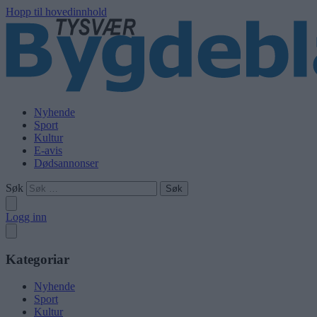
Hopp til hovedinnhold
Nyhende
Sport
Kultur
E-avis
Dødsannonser
Søk
Logg inn
Kategoriar
Nyhende
Sport
Kultur