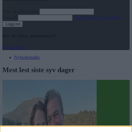
Abo. nr eller e-post
Passord
Har du gløymt passordet?
Logg inn
Har du ikkje abonnement?
Bli abonnent
Nyheitsstudio
Mest lest siste syv dager