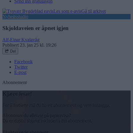
Send inn gratulasjon
Les som e-avis
Gå til arkivet
Nyheitsstudio
Skjoldaveien er åpnet igjen
Alf-Einar Kvalavåg
Publisert
23. jan 25 kl. 19:26
Del
Facebook
Twitter
E-post
Abonnement
Kjære lesar!
For å fortsette må du ha eit abonnement og vere innlogga.
Abonnerer du allereie på papiravisa?
Då er digital tilgang inkludert i ditt abonnement.
Eksisterende abonnent