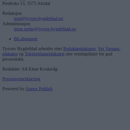
Postboks 13, 5575 Aksdal
Redaksjon
post@tysver-bygdeblad.no
Administrasjon
irene.oerke@tysver-bygdeblad.no
Bli abonnent
Tysvær Bygdeblad arbeider etter
Redaktørplakaten
,
Ver Varsam-
plakaten
og
Tekstreklameplakaten
sine retningslinjer for god
presseskikk.
Redaktør: Alf-Einar Kvalavåg
Personvernerklæring
Powered by
Appex Publish