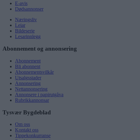
E-avis
Dødsannonser
Næringsliv
Leiar
Bildeserie
Lesarinnlegg
Abonnement og annonsering
Abonnement
Bli abonnent
Abonnementsvilkår
Utsalgsstader
Annonsering
Nettannonsering
Annonsere i papirutgåva
Rubrikkannonsar
Tysvær Bygdeblad
Om oss
Kontakt oss
Tippekonkurranse