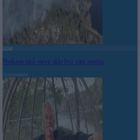
Leiar
Nokon må sove dårleg om natta
Abonnement