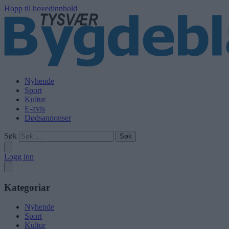
Hopp til hovedinnhold
Nyhende
Sport
Kultur
E-avis
Dødsannonser
Søk
Logg inn
Kategoriar
Nyhende
Sport
Kultur