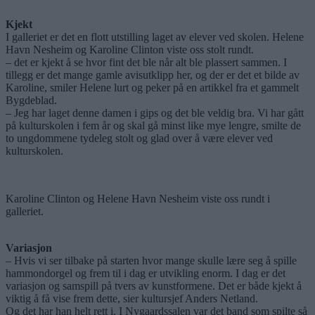
Kjekt
I galleriet er det en flott utstilling laget av elever ved skolen. Helene
Havn Nesheim og Karoline Clinton viste oss stolt rundt.
– det er kjekt å se hvor fint det ble når alt ble plassert sammen. I
tillegg er det mange gamle avisutklipp her, og der er det et bilde av
Karoline, smiler Helene lurt og peker på en artikkel fra et gammelt
Bygdeblad.
– Jeg har laget denne damen i gips og det ble veldig bra. Vi har gått
på kulturskolen i fem år og skal gå minst like mye lengre, smilte de
to ungdommene tydeleg stolt og glad over å være elever ved
kulturskolen.
Karoline Clinton og Helene Havn Nesheim viste oss rundt i
galleriet.
Variasjon
– Hvis vi ser tilbake på starten hvor mange skulle lære seg å spille
hammondorgel og frem til i dag er utvikling enorm. I dag er det
variasjon og samspill på tvers av kunstformene. Det er både kjekt å
viktig å få vise frem dette, sier kultursjef Anders Netland.
Og det har han helt rett i. I Nygaardssalen var det band som spilte så