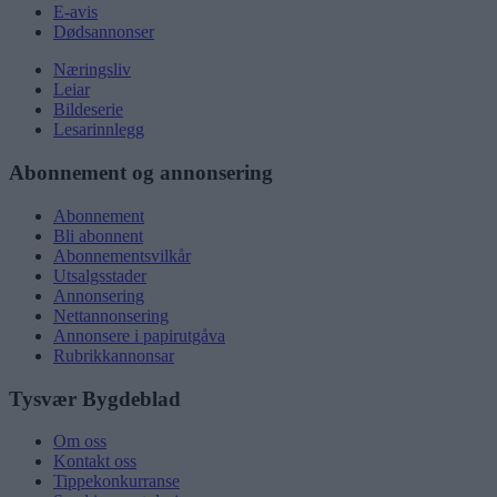
E-avis
Dødsannonser
Næringsliv
Leiar
Bildeserie
Lesarinnlegg
Abonnement og annonsering
Abonnement
Bli abonnent
Abonnementsvilkår
Utsalgsstader
Annonsering
Nettannonsering
Annonsere i papirutgåva
Rubrikkannonsar
Tysvær Bygdeblad
Om oss
Kontakt oss
Tippekonkurranse