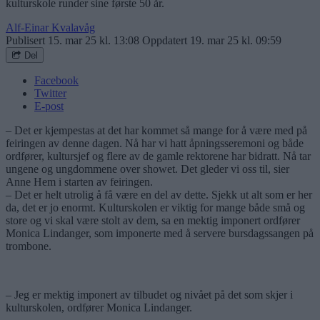
kulturskole runder sine første 50 år.
Alf-Einar Kvalavåg
Publisert
15. mar 25 kl. 13:08
Oppdatert
19. mar 25 kl. 09:59
Del
Facebook
Twitter
E-post
– Det er kjempestas at det har kommet så mange for å være med på
feiringen av denne dagen. Nå har vi hatt åpningsseremoni og både
ordfører, kultursjef og flere av de gamle rektorene har bidratt. Nå tar
ungene og ungdommene over showet. Det gleder vi oss til, sier
Anne Hem i starten av feiringen.
– Det er helt utrolig å få være en del av dette. Sjekk ut alt som er her
da, det er jo enormt. Kulturskolen er viktig for mange både små og
store og vi skal være stolt av dem, sa en mektig imponert ordfører
Monica Lindanger, som imponerte med å servere bursdagssangen på
trombone.
– Jeg er mektig imponert av tilbudet og nivået på det som skjer i
kulturskolen, ordfører Monica Lindanger.