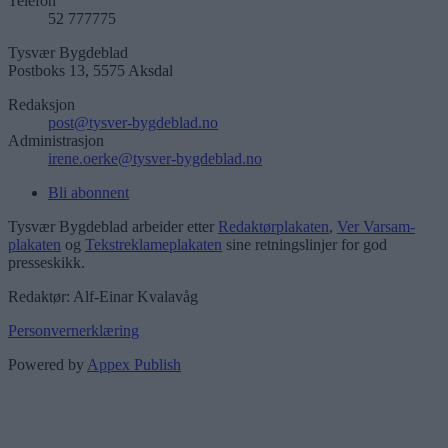
Telefon
52 777775
Tysvær Bygdeblad
Postboks 13, 5575 Aksdal
Redaksjon
post@tysver-bygdeblad.no
Administrasjon
irene.oerke@tysver-bygdeblad.no
Bli abonnent
Tysvær Bygdeblad arbeider etter
Redaktørplakaten
,
Ver Varsam-
plakaten
og
Tekstreklameplakaten
sine retningslinjer for god
presseskikk.
Redaktør: Alf-Einar Kvalavåg
Personvernerklæring
Powered by
Appex Publish