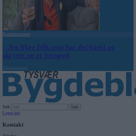
Sommerpraten
– Jeg liker folk som har det kjekt og
skryter og er fornøyd
Abonnement
Søk
Logg inn
Kontakt