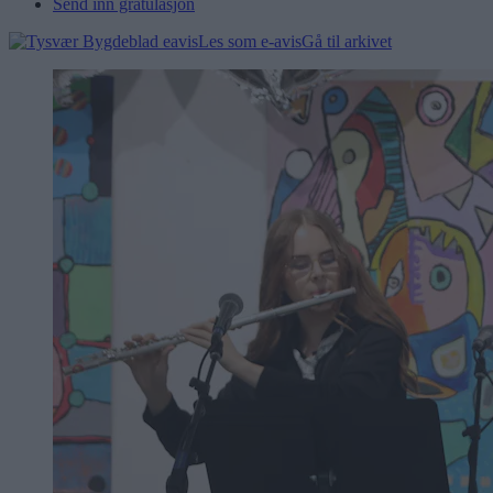
Send inn gratulasjon
Les som e-avis
Gå til arkivet