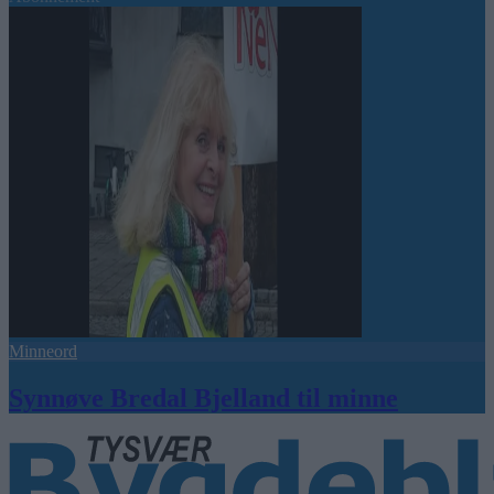
Minneord
Synnøve Bredal Bjelland til minne