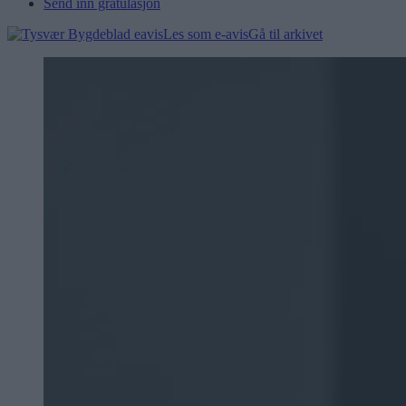
Send inn gratulasjon
Les som e-avis
Gå til arkivet