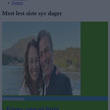
Portrett
Mest lest siste syv dager
Sommerpraten
– Finner roen på hytta