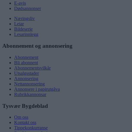
E-avis
Dødsannonser
Næringsliv
Leiar
Bildeserie
Lesarinnlegg
Abonnement og annonsering
Abonnement
Bli abonnent
Abonnementsvilkår
Utsalgsstader
Annonsering
Nettannonsering
Annonsere i papirutgåva
Rubrikkannonsar
Tysvær Bygdeblad
Om oss
Kontakt oss
Tippekonkurranse