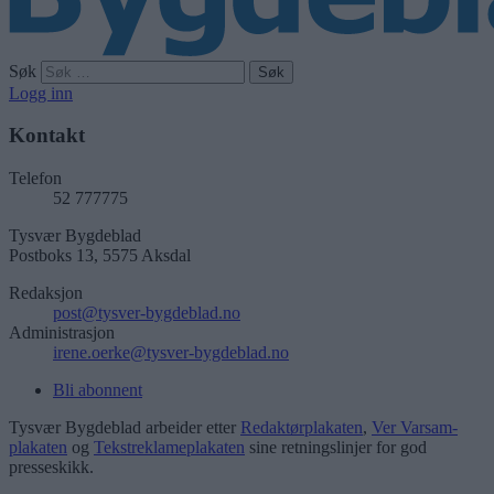
Søk
Logg inn
Kontakt
Telefon
52 777775
Tysvær Bygdeblad
Postboks 13, 5575 Aksdal
Redaksjon
post@tysver-bygdeblad.no
Administrasjon
irene.oerke@tysver-bygdeblad.no
Bli abonnent
Tysvær Bygdeblad arbeider etter
Redaktørplakaten
,
Ver Varsam-
plakaten
og
Tekstreklameplakaten
sine retningslinjer for god
presseskikk.