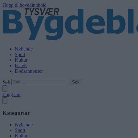
Hopp til hovedinnhold
Nyhende
Sport
Kultur
E-avis
Dødsannonser
Søk
Logg inn
Kategoriar
Nyhende
Sport
Kultur