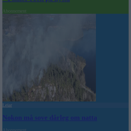
Abonnement
Leiar
Nokon må sove dårleg om natta
Abonnement