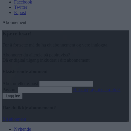
Facebook
Twitter
E-post
Abonnement
Kjære lesar!
For å fortsette må du ha eit abonnement og vere innlogga.
Abonnerer du allereie på papiravisa?
Då er digital tilgang inkludert i ditt abonnement.
Eksisterende abonnent
Abo. nr eller e-post
Passord
Har du gløymt passordet?
Logg inn
Har du ikkje abonnement?
Bli abonnent
Nyhende