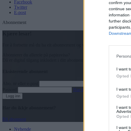
Facebook
confirm you
Twitter
continue se
E-post
information 
further disc
Abonnement
participants
Kjære lesar!
Downstream 
For å fortsette må du ha eit abonnement og vere innlogga.
Abonnerer du allereie på papiravisa?
Persona
Då er digital tilgang inkludert i ditt abonnement.
I want t
Eksisterende abonnent
Opted 
Abo. nr eller e-post
I want t
Passord
Har du gløymt passordet?
Logg inn
Opted 
I want 
Har du ikkje abonnement?
Advertis
Opted 
Bli abonnent
I want t
Nyhende