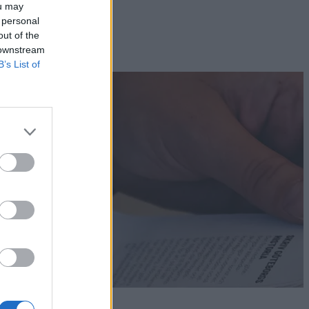
ou may
 personal
out of the
 downstream
B’s List of