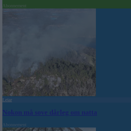
Abonnement
Leiar
Nokon må sove dårleg om natta
Abonnement