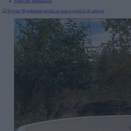
Send inn gratulasjon
Les som e-avis
Gå til arkivet