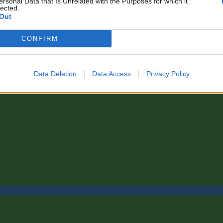
ersonal Data that Is Unrelated with the Purposes for which it
lected.
Out
CONFIRM
Data Deletion
Data Access
Privacy Policy