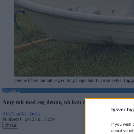
Denne båten har tatt seg en tur på egenhånd i Grindeelva. Ligge
Nyhende
Amy tok med seg denne, nå kan du få den igjen
tysver-by
Alf-Einar Kvalavåg
Publisert
6. okt 25 kl. 18:39
If you wish 
Del
sensitive in