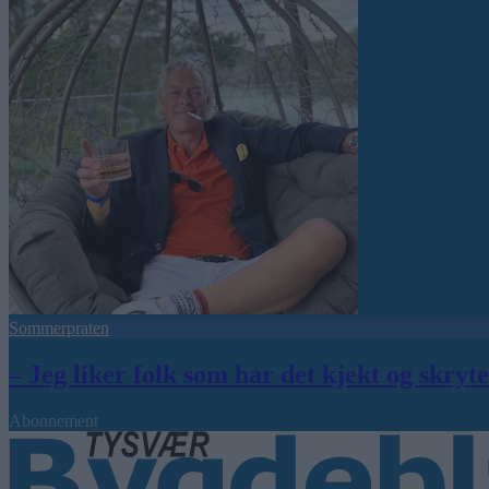
Sommerpraten
– Jeg liker folk som har det kjekt og skryt
Abonnement