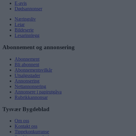
E-avis
Dødsannonser
Næringsliv
Leiar
Bildeserie
Lesarinnlegg
Abonnement og annonsering
Abonnement
Bli abonnent
Abonnementsvilkår
Utsalgsstader
Annonsering
Nettannonsering
Annonsere i papirutgåva
Rubrikkannonsar
Tysvær Bygdeblad
Om oss
Kontakt oss
Tippekonkurranse