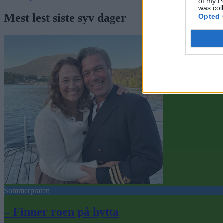
of my P
was col
Mest lest siste syv dager
Opted 
Sommerpraten
– Finner roen på hytta