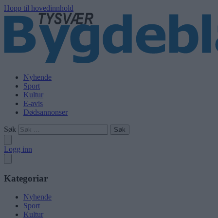
Hopp til hovedinnhold
Nyhende
Sport
Kultur
E-avis
Dødsannonser
Søk
Logg inn
Kategoriar
Nyhende
Sport
Kultur