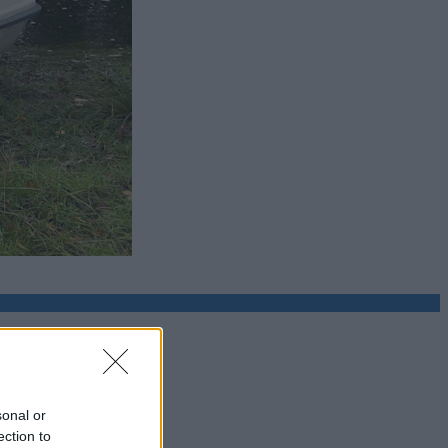
sonal or
ection to