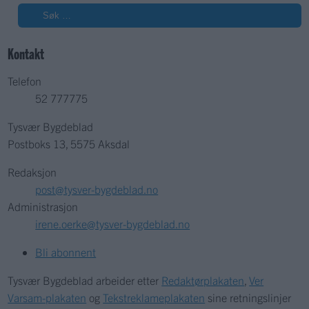
Søk
Kontakt
Telefon
52 777775
Tysvær Bygdeblad
Postboks 13, 5575 Aksdal
Redaksjon
post@tysver-bygdeblad.no
Administrasjon
irene.oerke@tysver-bygdeblad.no
Bli abonnent
Tysvær Bygdeblad arbeider etter
Redaktørplakaten
,
Ver
Varsam-plakaten
og
Tekstreklameplakaten
sine retningslinjer