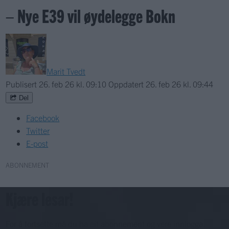
– Nye E39 vil øydelegge Bokn
Marit Tvedt
Publisert
26. feb 26 kl. 09:10
Oppdatert
26. feb 26 kl. 09:44
Del
Facebook
Twitter
E-post
ABONNEMENT
Kjære lesar!
For å fortsette må du ha eit abonnement og vere innlogga.