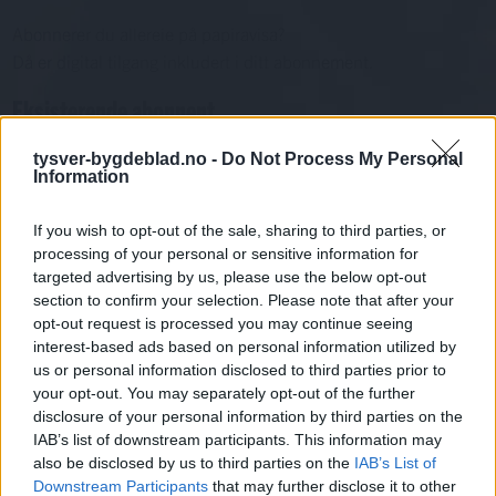
Abonnerer du allereie på papiravisa?
Då er digital tilgang inkludert i ditt abonnement.
Eksisterende abonnent
Abo. nr eller e-post
tysver-bygdeblad.no -
Do Not Process My Personal
Information
Passord
Har du gløymt passordet?
Logg inn
If you wish to opt-out of the sale, sharing to third parties, or
Har du ikkje abonnement?
processing of your personal or sensitive information for
targeted advertising by us, please use the below opt-out
Bli abonnent
section to confirm your selection. Please note that after your
opt-out request is processed you may continue seeing
Nyhende
interest-based ads based on personal information utilized by
us or personal information disclosed to third parties prior to
your opt-out. You may separately opt-out of the further
Mest lest siste syv dager
disclosure of your personal information by third parties on the
IAB’s list of downstream participants. This information may
also be disclosed by us to third parties on the
IAB’s List of
Downstream Participants
that may further disclose it to other