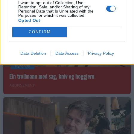
I want to opt-out of Collection, Use,
Retention, Sale, and/or Sharing of my
Personal Data that Is Unrelated with the
Purposes for which it was collected.
BILDESERIE
Opted Out
CONFIRM
Data Deletion
Data Access
Privacy Policy
Nyhende
Ein trollmann med sag, kniv og hoggjern
ABONNEMENT