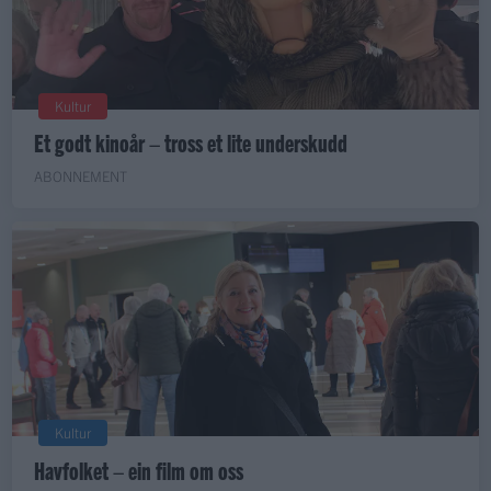
Kultur
Et godt kinoår – tross et lite underskudd
ABONNEMENT
Kultur
Havfolket – ein film om oss