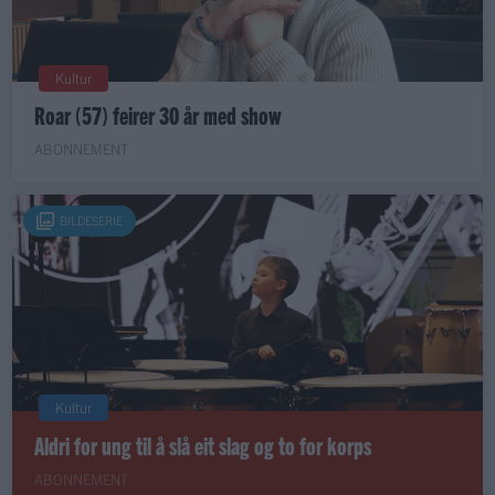
Kultur
Roar (57) feirer 30 år med show
ABONNEMENT
BILDESERIE
Kultur
Aldri for ung til å slå eit slag og to for korps
ABONNEMENT