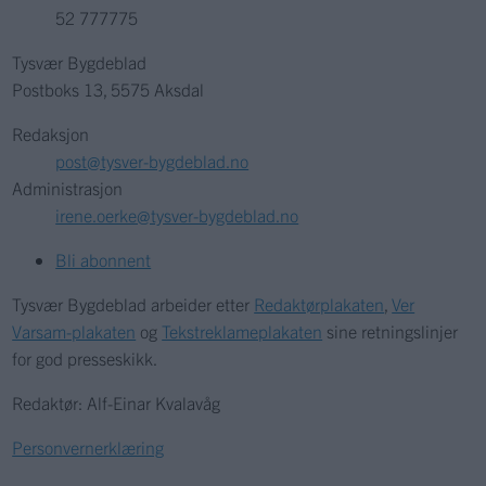
52 777775
Tysvær Bygdeblad
Postboks 13, 5575 Aksdal
Redaksjon
post@tysver-bygdeblad.no
Administrasjon
irene.oerke@tysver-bygdeblad.no
Bli abonnent
Tysvær Bygdeblad arbeider etter
Redaktørplakaten
,
Ver
Varsam-plakaten
og
Tekstreklameplakaten
sine retningslinjer
for god presseskikk.
Redaktør: Alf-Einar Kvalavåg
Personvernerklæring