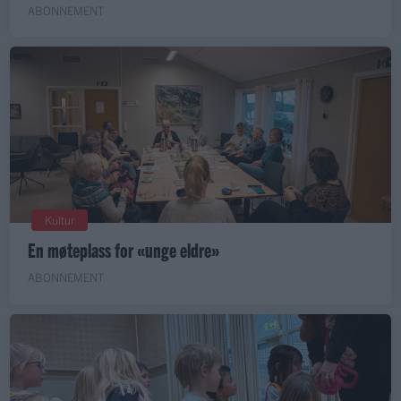
ABONNEMENT
Kultur
En møteplass for «unge eldre»
ABONNEMENT