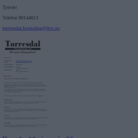
Tysvær
Telefon 90144013
toerresdal.forskaling@live.no