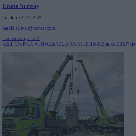
Crane Norway
Telefon 52 77 02 50
harald.saltveit@ncvest.com
cranenorway.com/?
gclid=CjwKCAjwyNSoBhA9EiwA5aYlb3HR69L5muxCZBkJ73j