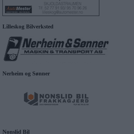
Lilleskog Bilverksted
Nerheim og Sønner
Nonslid Bil