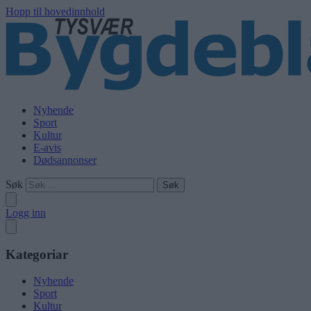
Hopp til hovedinnhold
Nyhende
Sport
Kultur
E-avis
Dødsannonser
Søk
Logg inn
Kategoriar
Nyhende
Sport
Kultur