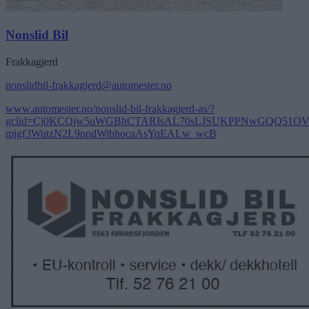
Nonslid Bil
Frakkagjerd
nonslidbil-frakkagjerd@automester.no
www.automester.no/nonslid-bil-frakkagjerd-as/?
gclid=Cj0KCQjw5uWGBhCTARIsAL70sLJSUKPPNwGQQ51OV
mjgf3WutzN2L9pndWibhocaAsYqEALw_wcB