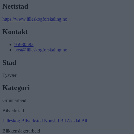
Nettstad
https://www.lilleskogforskaling.no
Kontakt
95930582
post@lilleskogforskaling.no
Stad
Tysvær
Kategori
Grunnarbeid
Bilverkstad
Lilleskog Bilverksted
Nonslid Bil
Aksdal Bil
Blikkenslagerarbeid