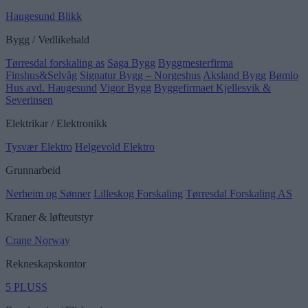
Haugesund Blikk
Bygg / Vedlikehald
Tørresdal forskaling as
Saga Bygg
Byggmesterfirma
Finshus&Selvåg
Signatur Bygg – Norgeshus
Aksland Bygg
Bømlo
Hus avd. Haugesund
Vigor Bygg
Byggefirmaet Kjellesvik &
Severinsen
Elektrikar / Elektronikk
Tysvær Elektro
Helgevold Elektro
Grunnarbeid
Nerheim og Sønner
Lilleskog Forskaling
Tørresdal Forskaling AS
Kraner & løfteutstyr
Crane Norway
Rekneskapskontor
5 PLUSS