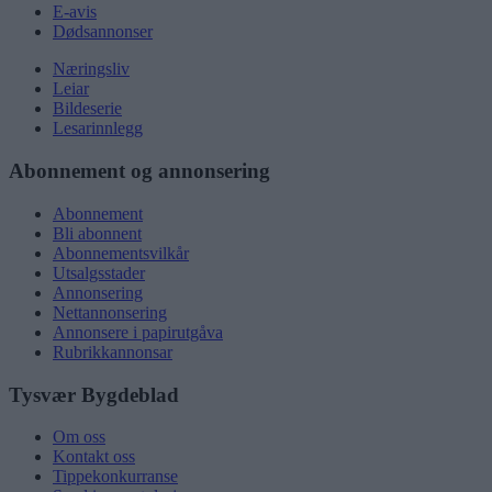
E-avis
Dødsannonser
Næringsliv
Leiar
Bildeserie
Lesarinnlegg
Abonnement og annonsering
Abonnement
Bli abonnent
Abonnementsvilkår
Utsalgsstader
Annonsering
Nettannonsering
Annonsere i papirutgåva
Rubrikkannonsar
Tysvær Bygdeblad
Om oss
Kontakt oss
Tippekonkurranse