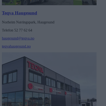
Teqva Haugesund
Norheim Næringspark, Haugesund
Telefon 52 77 62 64
haugesund@teqva.no
teqvahaugesund.no