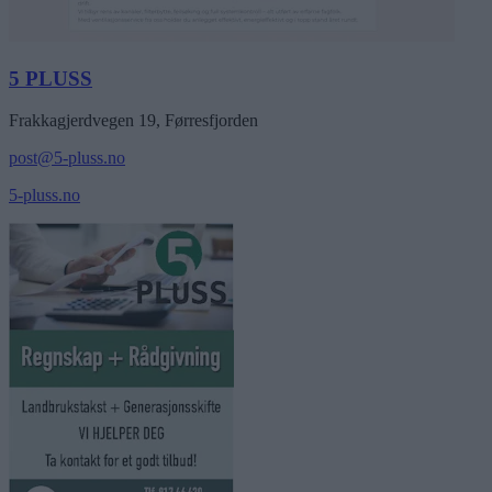
5 PLUSS
Frakkagjerdvegen 19, Førresfjorden
post@5-pluss.no
5-pluss.no