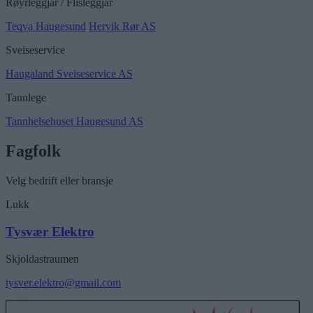
Røyrleggjar / Flisleggjar
Teqva Haugesund
Hervik Rør AS
Sveiseservice
Haugaland Sveiseservice AS
Tannlege
Tannhelsehuset Haugesund AS
Fagfolk
Velg bedrift eller bransje
Lukk
Tysvær Elektro
Skjoldastraumen
tysver.elektro@gmail.com