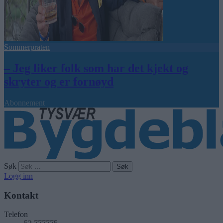
Sommerpraten
– Jeg liker folk som har det kjekt og
skryter og er fornøyd
Abonnement
Søk
Logg inn
Kontakt
Telefon