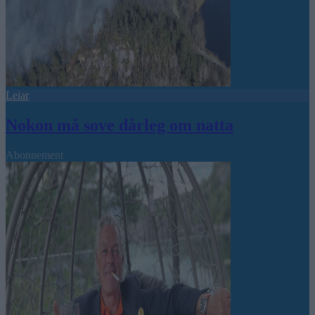
Leiar
Nokon må sove dårleg om natta
Abonnement