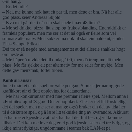
Gullhaug.
– Er det fullt?
– Nei, me kunne nok hatt eit par til, men dette er bra. Nå har alle
god plass, seier Andreas Skjold.
– Kva mat går det i når ein skal spele i nær 48 timar?
– Me sel drikke, pizza, litt snop og frukostblanding. Energidrikk er
framleis populært, men me ser at det nå også er fleire som vel
sunnare alternativ. Men sukker må nok til skal ein halde ut, smiler
Elias Stange Eriksen.
Dei tre er så nøgde med arrangementet at dei allereie snakkar høgt
om neste år.
– Me håper å utvide det til omlag 100, men då treng me litt meir
plass. Me får sjekke eit par alternativ før me seier for mykje. Men
dette gav meirsmak, fortel trioen.
Konkurransar
Inne i mørket er det spel for «alle penga». Store skjermar og gode
grafikkort gir ei flott oppleving for datanerdane.
– Me har konkurransar med fine premiar i fleire spel. Mellom anna i
«Fortnite» og «CS-go». Det er populært. Elles er det litt forskjellig
det dei speler, men me ser at mange også bruker ein del av tida her
til å diskutere spel, og å lære litt tekniske ting av kvarandre. Akkurat
nå har me ei kjensle av at folk har hatt det fint her, og vil komme
tilbake. Det kan me love deg er ei god kjensle, seier dei tre ivrige, og
ikkje minst dyktige, ungdommane i teamet bak LAN-et på