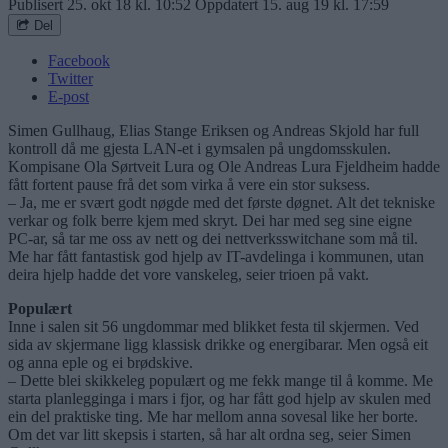
Publisert
25. okt 18 kl. 10:52
Oppdatert
15. aug 19 kl. 17:59
Del
Facebook
Twitter
E-post
Simen Gullhaug, Elias Stange Eriksen og Andreas Skjold har full
kontroll då me gjesta LAN-et i gymsalen på ungdomsskulen.
Kompisane Ola Sørtveit Lura og Ole Andreas Lura Fjeldheim hadde
fått fortent pause frå det som virka å vere ein stor suksess.
– Ja, me er svært godt nøgde med det første døgnet. Alt det tekniske
verkar og folk berre kjem med skryt. Dei har med seg sine eigne
PC-ar, så tar me oss av nett og dei nettverksswitchane som må til.
Me har fått fantastisk god hjelp av IT-avdelinga i kommunen, utan
deira hjelp hadde det vore vanskeleg, seier trioen på vakt.
Populært
Inne i salen sit 56 ungdommar med blikket festa til skjermen. Ved
sida av skjermane ligg klassisk drikke og energibarar. Men også eit
og anna eple og ei brødskive.
– Dette blei skikkeleg populært og me fekk mange til å komme. Me
starta planlegginga i mars i fjor, og har fått god hjelp av skulen med
ein del praktiske ting. Me har mellom anna sovesal like her borte.
Om det var litt skepsis i starten, så har alt ordna seg, seier Simen