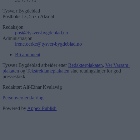
52 777775
Tysvær Bygdeblad
Postboks 13, 5575 Aksdal
Redaksjon
post@tysver-bygdeblad.no
Administrasjon
irene.oerke@tysver-bygdeblad.no
Bli abonnent
Tysvær Bygdeblad arbeider etter
Redaktørplakaten
,
Ver Varsam-
plakaten
og
Tekstreklameplakaten
sine retningslinjer for god
presseskikk.
Redaktør: Alf-Einar Kvalavåg
Personvernerklæring
Powered by
Appex Publish