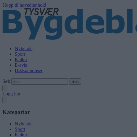
Hopp til hovedinnhold
Nyhende
Sport
Kultur
E-avis
Dødsannonser
Søk
Logg inn
Kategoriar
Nyhende
Sport
Kultur