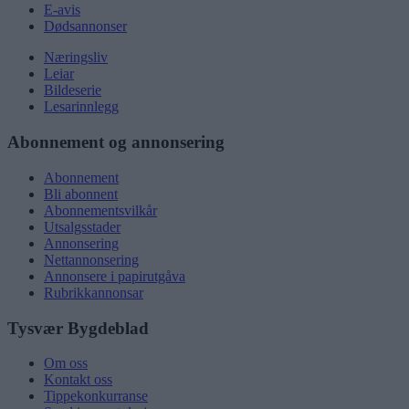
E-avis
Dødsannonser
Næringsliv
Leiar
Bildeserie
Lesarinnlegg
Abonnement og annonsering
Abonnement
Bli abonnent
Abonnementsvilkår
Utsalgsstader
Annonsering
Nettannonsering
Annonsere i papirutgåva
Rubrikkannonsar
Tysvær Bygdeblad
Om oss
Kontakt oss
Tippekonkurranse