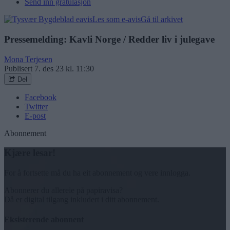
Send inn gratulasjon
Les som e-avis
Gå til arkivet
Pressemelding: Kavli Norge / Redder liv i julegave
Mona Terjesen
Publisert
7. des 23 kl. 11:30
Del
Facebook
Twitter
E-post
Abonnement
Kjære lesar!
For å fortsette må du ha eit abonnement og vere innlogga.
Abonnerer du allereie på papiravisa?
Då er digital tilgang inkludert i ditt abonnement.
Eksisterende abonnent