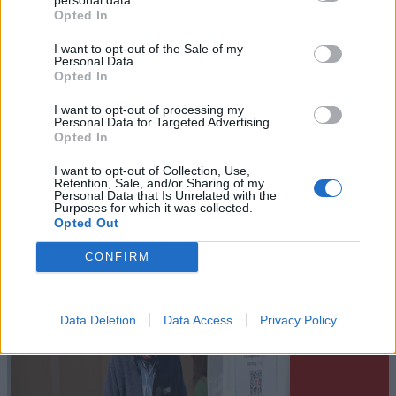
Opted In
I want to opt-out of the Sale of my
Personal Data.
Opted In
Nyhende
I want to opt-out of processing my
Personal Data for Targeted Advertising.
Joker-butikken – eit knutepunkt i Hervik-
Opted In
bygda
I want to opt-out of Collection, Use,
Retention, Sale, and/or Sharing of my
Abonnement
Personal Data that Is Unrelated with the
Purposes for which it was collected.
Opted Out
CONFIRM
Data Deletion
Data Access
Privacy Policy