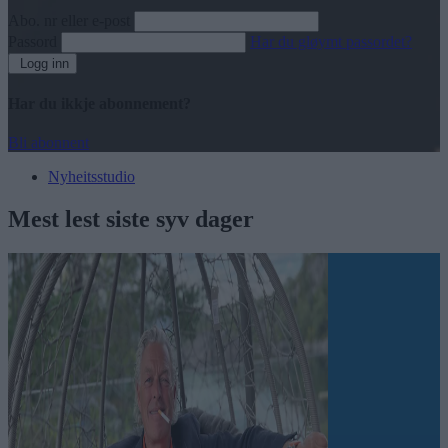
Abo. nr eller e-post
Passord
Har du gløymt passordet?
Logg inn
Har du ikkje abonnement?
Bli abonnent
Nyheitsstudio
Mest lest siste syv dager