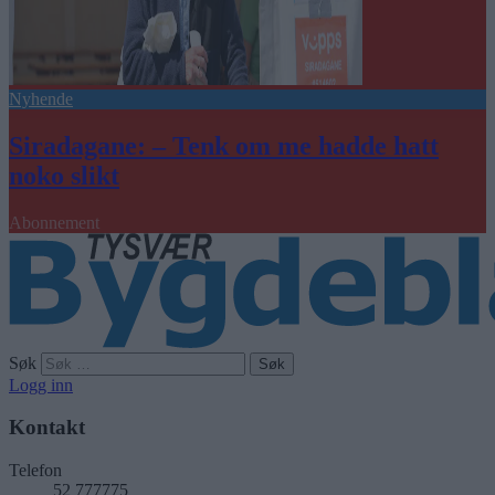
Nyhende
Siradagane: – Tenk om me hadde hatt
noko slikt
Abonnement
Søk
Logg inn
Kontakt
Telefon
52 777775