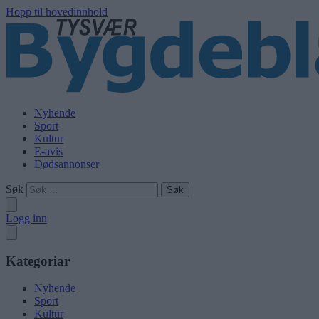
Hopp til hovedinnhold
Nyhende
Sport
Kultur
E-avis
Dødsannonser
Søk
Logg inn
Kategoriar
Nyhende
Sport
Kultur