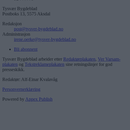
Tysvær Bygdeblad
Postboks 13, 5575 Aksdal
Redaksjon
post@tysver-bygdeblad.no
Administrasjon
irene.oerke@tysver-bygdeblad.no
Bli abonnent
Tysvær Bygdeblad arbeider etter
Redaktørplakaten
,
Ver Varsam-
plakaten
og
Tekstreklameplakaten
sine retningslinjer for god
presseskikk.
Redaktør: Alf-Einar Kvalavåg
Personvernerklæring
Powered by
Appex Publish